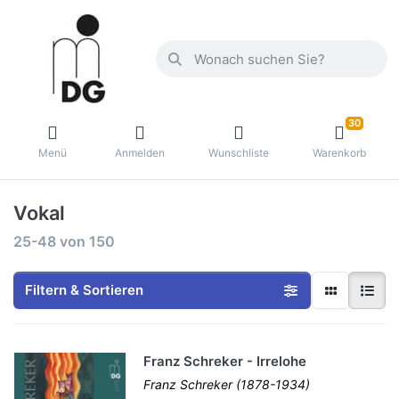
30
Menü
Anmelden
Wunschliste
Warenkorb
Vokal
25-48
von
150
Filtern & Sortieren
Franz Schreker - Irrelohe
Franz Schreker (1878-1934)