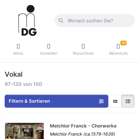
30
Menü
Anmelden
Wunschliste
Warenkorb
Vokal
97-120
von
150
Filtern & Sortieren
Melchior Franck - Chorwerke
Melchior Franck (ca.1579-1639)