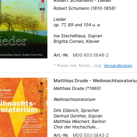
Robert Schumann - Lieder
Robert Schumann (1810-1856)
Lieder
op. 77, 89 und 104 u. a.
Ina Stachelhaus, Sopran
Brigitta Corneo, Klavier
Art.-Nr.
MDG 603 0648-2
*
Preise inkl. MwSt., zzgl.
Versandkosten
Matthias Drude - Weihnachtsoratori
Matthias Drude (*1960)
Weihnachtsoratorium
Dirk Döbrich, Sprecher
Gertrud Günther, Sopran
Matthias Weichert, Bariton
Chor der Hochschule...
Art.-Nr.
MDG 503 0843-2