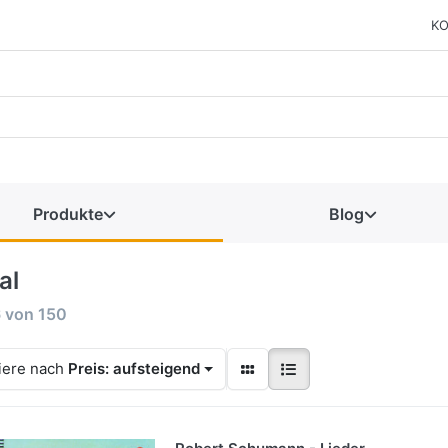
KO
Produkte
Blog
al
6
von
150
iere nach
Preis: aufsteigend