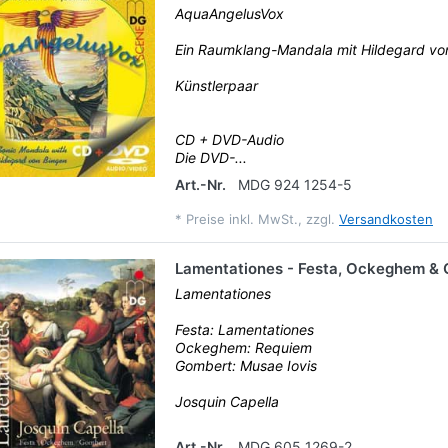
AquaAngelusVox
Ein Raumklang-Mandala mit Hildegard vo
Künstlerpaar
CD + DVD-Audio
Die DVD-...
Art.-Nr.
MDG 924 1254-5
*
Preise inkl. MwSt., zzgl.
Versandkosten
Lamentationes - Festa, Ockeghem &
Lamentationes
Festa: Lamentationes
Ockeghem: Requiem
Gombert: Musae Iovis
Josquin Capella
Art.-Nr.
MDG 605 1269-2