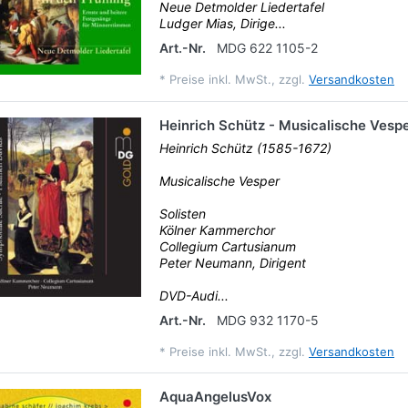
Neue Detmolder Liedertafel
Ludger Mias, Dirige...
Art.-Nr.
MDG 622 1105-2
*
Preise inkl. MwSt., zzgl.
Versandkosten
Heinrich Schütz - Musicalische Vesp
Heinrich Schütz (1585-1672)
Musicalische Vesper
Solisten
Kölner Kammerchor
Collegium Cartusianum
Peter Neumann, Dirigent
DVD-Audi...
Art.-Nr.
MDG 932 1170-5
*
Preise inkl. MwSt., zzgl.
Versandkosten
AquaAngelusVox