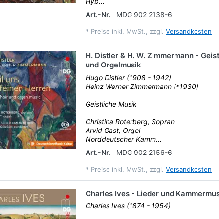
Hyb...
Art.-Nr.
MDG 902 2138-6
*
Preise inkl. MwSt., zzgl.
Versandkosten
H. Distler & H. W. Zimmermann - Geis
und Orgelmusik
Hugo Distler (1908 - 1942)
Heinz Werner Zimmermann (*1930)
Geistliche Musik
Christina Roterberg, Sopran
Arvid Gast, Orgel
Norddeutscher Kamm...
Art.-Nr.
MDG 902 2156-6
*
Preise inkl. MwSt., zzgl.
Versandkosten
Charles Ives - Lieder und Kammermus
Charles Ives (1874 - 1954)