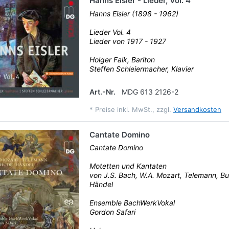
Hanns Eisler - Lieder, Vol. 4
Hanns Eisler (1898 - 1962)
Lieder Vol. 4
Lieder von 1917 - 1927
Holger Falk, Bariton
Steffen Schleiermacher, Klavier
Art.-Nr.
MDG 613 2126-2
*
Preise inkl. MwSt., zzgl.
Versandkosten
Cantate Domino
Cantate Domino
Motetten und Kantaten
von J.S. Bach, W.A. Mozart, Telemann, B
Händel
Ensemble BachWerkVokal
Gordon Safari