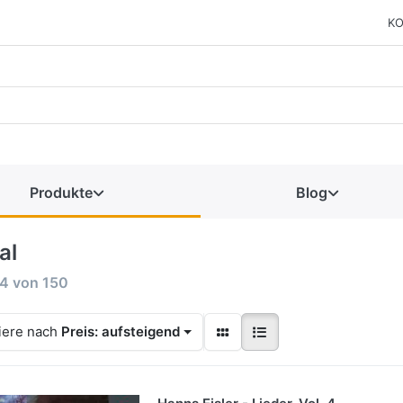
KO
Produkte
Blog
al
44
von
150
iere nach
Preis: aufsteigend