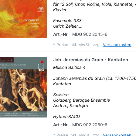
für 12 Soli, Chor, Violine, Viola, Klarinett
Klavier
Ensemble 333
Ulrich Zeitler,...
Art.-Nr.
MDG 902 2045-6
*
Preise inkl. MwSt., zzgl.
Versandkosten
Joh. Jeremias du Grain - Kantaten
Musica Baltica 4
Johann Jeremias du Grain (ca. 1700-1756
Kantaten
Solisten
Goldberg Baroque Ensemble
Andrzej Szadejko
Hybrid-SACD
Art.-Nr.
MDG 902 2060-6
*
Preise inkl. MwSt., zzgl.
Versandkosten