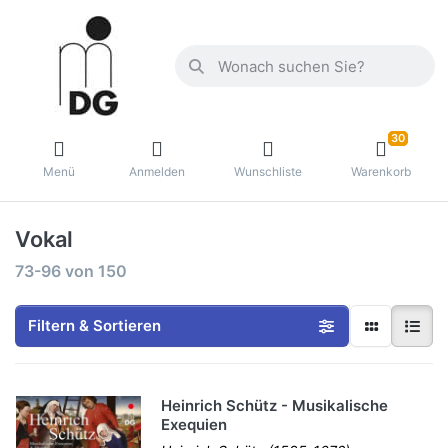
30
Menü
Anmelden
Wunschliste
Warenkorb
Vokal
73-96
von
150
Filtern & Sortieren
Heinrich Schütz - Musikalische
Exequien