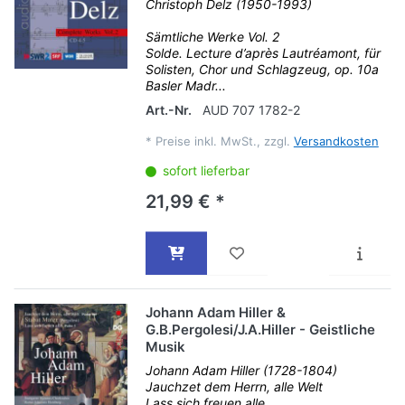
Christoph Delz (1950-1993)
Sämtliche Werke Vol. 2
Solde. Lecture d’après Lautréamont, für
Solisten, Chor und Schlagzeug, op. 10a
Basler Madr...
Art.-Nr.
AUD 707 1782-2
*
Preise inkl. MwSt., zzgl.
Versandkosten
sofort lieferbar
21,99 € *
Johann Adam Hiller &
G.B.Pergolesi/J.A.Hiller - Geistliche
Musik
Johann Adam Hiller (1728-1804)
Jauchzet dem Herrn, alle Welt
Lass sich freuen alle