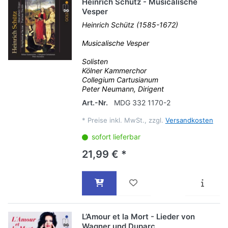
Heinrich Schütz - Musicalische
Vesper
Heinrich Schütz (1585-1672)
Musicalische Vesper
Solisten
Kölner Kammerchor
Collegium Cartusianum
Peter Neumann, Dirigent
Art.-Nr.
MDG 332 1170-2
*
Preise inkl. MwSt., zzgl.
Versandkosten
sofort lieferbar
21,99 € *
L’Amour et la Mort - Lieder von
Wagner und Duparc