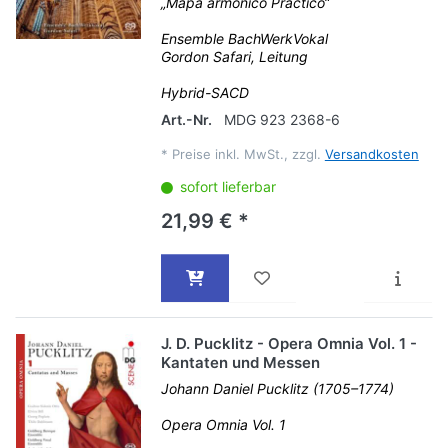
„Mapa armónico Práctico“
Ensemble BachWerkVokal
Gordon Safari, Leitung
Hybrid-SACD
Art.-Nr.
MDG 923 2368-6
*
Preise inkl. MwSt., zzgl.
Versandkosten
sofort lieferbar
21,99 € *
J. D. Pucklitz - Opera Omnia Vol. 1 -
Kantaten und Messen
Johann Daniel Pucklitz (1705–1774)
Opera Omnia Vol. 1