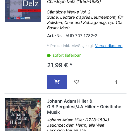
Christoph Delz (1950-1993)
Sämtliche Werke Vol. 2
Solde. Lecture d’après Lautréamont, für
Solisten, Chor und Schlagzeug, op. 10a
Basler Madr...
Art.-Nr.
AUD 707 1782-2
*
Preise inkl. MwSt., zzgl.
Versandkosten
sofort lieferbar
21,99 € *
Johann Adam Hiller &
G.B.Pergolesi/J.A.Hiller - Geistliche
Musik
Johann Adam Hiller (1728-1804)
Jauchzet dem Herrn, alle Welt
Lass sich freuen alle