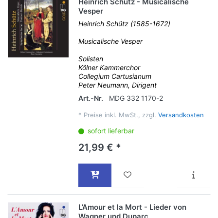
Heinrich Schütz - Musicalische
Vesper
Heinrich Schütz (1585-1672)
Musicalische Vesper
Solisten
Kölner Kammerchor
Collegium Cartusianum
Peter Neumann, Dirigent
Art.-Nr.
MDG 332 1170-2
*
Preise inkl. MwSt., zzgl.
Versandkosten
sofort lieferbar
21,99 € *
L’Amour et la Mort - Lieder von
Wagner und Duparc