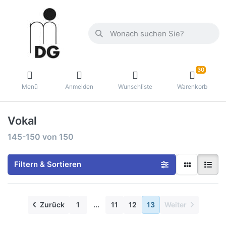
30
Menü
Anmelden
Wunschliste
Warenkorb
Vokal
145-150
von
150
Filtern & Sortieren
Zurück
1
...
11
12
13
Weiter