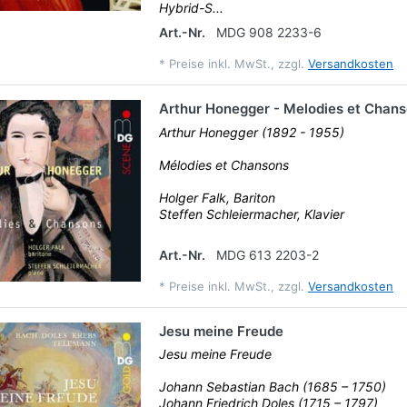
Hybrid-S...
Art.-Nr.
MDG 908 2233-6
*
Preise inkl. MwSt., zzgl.
Versandkosten
Arthur Honegger - Melodies et Chan
Arthur Honegger (1892 - 1955)
Mélodies et Chansons
Holger Falk, Bariton
Steffen Schleiermacher, Klavier
Art.-Nr.
MDG 613 2203-2
*
Preise inkl. MwSt., zzgl.
Versandkosten
Jesu meine Freude
Jesu meine Freude
Johann Sebastian Bach (1685 – 1750)
Johann Friedrich Doles (1715 – 1797)