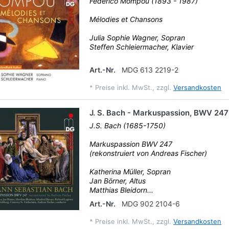
Federico Mompou (1893 - 1987)
Mélodies et Chansons
Julia Sophie Wagner, Sopran
Steffen Schleiermacher, Klavier
Art.-Nr.
MDG 613 2219-2
*
Preise inkl. MwSt., zzgl.
Versandkosten
J. S. Bach - Markuspassion, BWV 247
J.S. Bach (1685-1750)
Markuspassion BWV 247
(rekonstruiert von Andreas Fischer)
Katherina Müller, Sopran
Jan Börner, Altus
Matthias Bleidorn...
Art.-Nr.
MDG 902 2104-6
*
Preise inkl. MwSt., zzgl.
Versandkosten