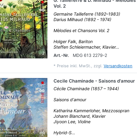
G. Tailleferre & D. Milhaud - Mélodie
Vol. 2
Germaine Tailleferre (1892–1983)
Darius Milhaud (1892 - 1974)
Mèlodies et Chansons Vol. 2
Holger Falk, Bariton
Steffen Schleiermacher, Klavier...
Art.-Nr.
MDG 613 2279-2
*
Preise inkl. MwSt., zzgl.
Versandkosten
Cecile Chaminade - Saisons d'amour
Cécile Chaminade (1857 – 1944)
Saisons d‘amour
Katharina Kammerloher, Mezzosopran
Johann Blanchard, Klavier
Jiyoon Lee, Violine
Hybrid-S...