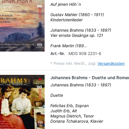
Auf jenen Höh´n
Gustav Mahler (1860 - 1911)
Kindertotenlieder
Johannes Brahms (1833 - 1897)
Vier ernste Gesänge op. 121
Frank Martin (189...
Art.-Nr.
MDG 908 2231-6
*
Preise inkl. MwSt., zzgl.
Versandkosten
Johannes Brahms - Duette und Roma
Johannes Brahms (1833 - 1897)
Duette
Felicitas Erb, Sopran
Judith Erb, Alt
Magnus Dietrich, Tenor
Doriana Tchakarova, Klavier