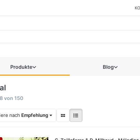
KO
Produkte
Blog
al
8
von
150
iere nach
Empfehlung