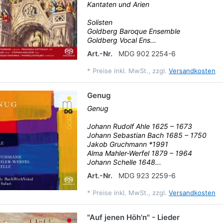
Kantaten und Arien
Solisten
Goldberg Baroque Ensemble
Goldberg Vocal Ens...
Art.-Nr.
MDG 902 2254-6
*
Preise inkl. MwSt., zzgl.
Versandkosten
Genug
Genug
Johann Rudolf Ahle 1625 – 1673
Johann Sebastian Bach 1685 – 1750
Jakob Gruchmann *1991
Alma Mahler-Werfel 1879 – 1964
Johann Schelle 1648...
Art.-Nr.
MDG 923 2259-6
*
Preise inkl. MwSt., zzgl.
Versandkosten
"Auf jenen Höh'n" - Lieder