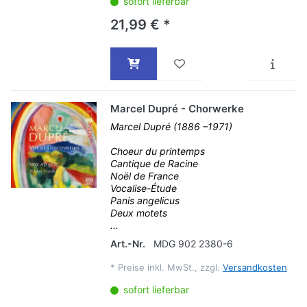
sofort lieferbar
21,99 € *
Marcel Dupré - Chorwerke
Marcel Dupré (1886 –1971)
Choeur du printemps
Cantique de Racine
Noël de France
Vocalise-Étude
Panis angelicus
Deux motets
...
Art.-Nr.
MDG 902 2380-6
*
Preise inkl. MwSt., zzgl.
Versandkosten
sofort lieferbar