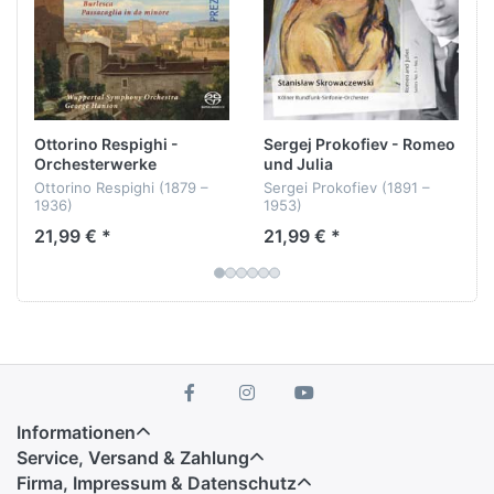
Kunststück. Er würzte seine „Sechste“ mit
Parallelen zu der 2. Sinfonie von Brahms und
Anspielungen an die Sinfonik Beethovens, gab ihr
aber dennoch eine eigene musikalische
Individualität. Zur Uraufführung in Wien reichte es
Ende 1880 aber nicht: Der beginnende böhmische
Ottorino Respighi -
Sergej Prokofiev - Romeo
Nationalitätenstreit ließ es doch nicht opportun
Orchesterwerke
und Julia
erscheinen, die Werke eines Tschechen in zwei
Ottorino Respighi (1879 –
Sergei Prokofiev (1891 –
1936)
1953)
aufeinander folgenden Spielzeiten zur Aufführung
21,99 € *
21,99 € *
zu bringen...
Orchesterwerke
Romeo & Julia Suiten Nr. 1 ‐
3
Sinfonieorchester
Dreiklang
Wuppertal
Kölner Rundfunk‐Sinfonie
Zehn Jahre später lässt Dvorak seiner Vorliebe für
George Hanson, Dirigent
Orchester
die Poesie in der Musik freien Lauf. In seiner
Stanisław Skrowaczewski,
Hybrid-SACD
Dirigent
Konzertouvertüren-Triologie „Natur, Leben und
Liebe“ schildert er eindrucksvoll die verschiedenen
Seiten menschlichen Daseins. Mal lässt er Fagott
und Flöte den Ruf des Kuckucks und fröhliches
Informationen
Vogelgezwitscher nachahmen, dann klingt der
Service, Versand & Zahlung
Karneval als einer der lebensfreudigsten Momente
Firma, Impressum & Datenschutz