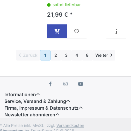
sofort lieferbar
21,99 € *
Zurück
1
2
3
4
8
Weiter
Informationen
Service, Versand & Zahlung
Firma, Impressum & Datenschutz
Newsletter abonnieren
* Alle Preise inkl. MwSt., zzgl.
Versandkosten
Shopsystem
by SmartStore AG © 2026