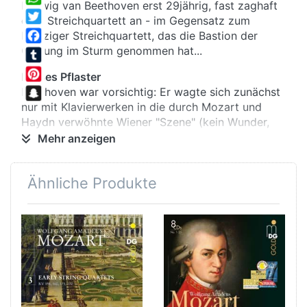
Ludwig van Beethoven erst 29jährig, fast zaghaft
WhatsApp
dem Streichquartett an - im Gegensatz zum
Twitter
Leipziger Streichquartett, das die Bastion der
Gattung im Sturm genommen hat...
Facebook
Tumblr
Heißes Pflaster
Pinterest
Beethoven war vorsichtig: Er wagte sich zunächst
nur mit Klavierwerken in die durch Mozart und
Snapchat
Haydn verwöhnte Wiener "Szene" (kein Wunder,
galt er doch in Wien als der beste Klavierspieler
Mehr anzeigen
und –improvisator). Und auch nachdem er sich mit
Streichquartetten hervorgewagt hatte, revidiert er
Ähnliche Produkte
sie Jahre später gründlich, "indem ich erst jetzt
recht Quartetten zu schreiben weiß...".
Kopfnüsse
Für Beethoven galt jedoch nicht Selbstkritik als
höchstes Leitbild, sondern Originalität. Wie
niemand zuvor führte er das verwendetete
Tonmaterial der Gesamtkomposition auf
motivische Kerne zurück - Notengruppen von