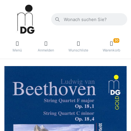
30
Menü
Anmelden
Wunschliste
Warenkorb