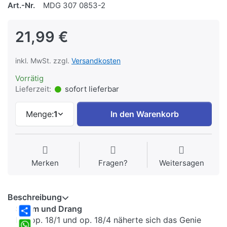
Art.-Nr.
MDG 307 0853-2
21,99 €
inkl. MwSt. zzgl.
Versandkosten
Vorrätig
Lieferzeit:
sofort lieferbar
Menge:
1
In den Warenkorb
Merken
Fragen?
Weitersagen
Beschreibung
Sturm und Drang
Mit op. 18/1 und op. 18/4 näherte sich das Genie
Share