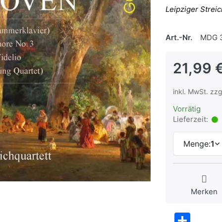
Leipziger Streic
Art.-Nr.
MDG 3
21,99 
inkl. MwSt. zzg
Vorrätig
Lieferzeit:
Menge:
1
Merken