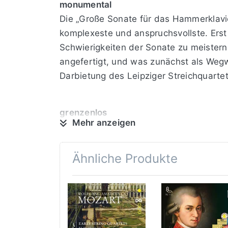
monumental
Die „Große Sonate für das Hammerklavi
komplexeste und anspruchsvollste. Erst
Schwierigkeiten der Sonate zu meistern.
angefertigt, und was zunächst als Wegwe
Darbietung des Leipziger Streichquarte
grenzenlos
Mehr anzeigen
Die ausgedehnten polyphonen Passagen p
Beginn der Durchführung des ersten Sat
133 weit hinter sich lässt - da eröffne
Ähnliche Produkte
vielfach chromatischen Umspielungen in
Intensität, die auf dem Klavier nicht zu e
ausgereizt
Alle 88 Tasten der Klaviatur werden v