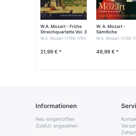
finden auch in der Quartettfassung ihr
die riesigen Sprünge, Flageolettakkord
zaubert.
W.A. Mozart - Frühe
W. A. Mozart -
Streichquartette Vol. 3
Sämtliche
bereichert
Streichquartette
W.A. Mozart (1756-1791)
W.A. Mozart (1756-1
Zwei Transkriptionen von Beethovens 
Frühe Streichquartette
Sämtliche
Borck präsentieren die Leipziger Beeth
21,99 € *
49,99 € *
Vol. 3
Streichquartette
KV 158, 160, 171 & 172
zur berühmten Ferntrompete greift, soll
Leipziger
Leipziger
Streichquartett
erheblich schlankere Endfassung der „Fi
Streichquartett
8 CDs
Informationen
Serv
Neu eingetroffen
Konta
Zuletzt angesehen
Versa
Zahlu