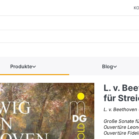
KO
Produkte
Blog
L. v. B
für Stre
L. v. Beethoven 
Große Sonate fü
Ouvertüre Leono
Ouvertüre Fidel