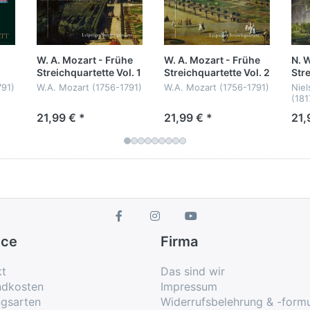
en Niederschlag: Es braucht schon ein Spitzenensemble
e und engste harmonische Verschränkungen mit schlafw
W. A. Mozart - Frühe
W. A. Mozart - Frühe
N. W
Streichquartette Vol. 1
Streichquartette Vol. 2
Str
791)
W.A. Mozart (1756-1791)
W.A. Mozart (1756-1791)
Niel
Zeitgenossen bereichern das Programm: Gemeinsam m
(181
Frühe Streichquartette
Frühe Streichquartette
“Wi
ovens dritten Versuch einer Ouvertüre zu seiner Oper 
21,99 € *
21,99 € *
21,
Vol. 1
Vol. 2
Abs
KV 80, 155, 159, 169,
KV 156, 157, 168 & 173
te auch der letzte Skeptiker von den sinfonischen Qual
170
Edva
Leipziger
190
delio“- Ouvertüre rundet dieses außergewöhnliche Proj
Leipziger
Streichquartett
Stre
Streichquartett
Leip
Stre
ice
Firma
kt
Das sind wir
ndkosten
Impressum
ngsarten
Widerrufsbelehrung & -formu