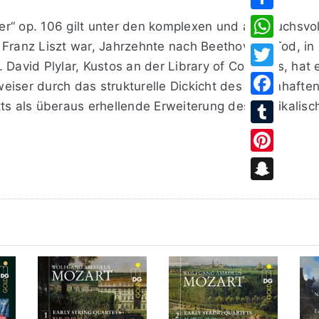
Share
er“ op. 106 gilt unter den komplexen und anspruchsv
 Franz Liszt war, Jahrzehnte nach Beethovens Tod, in
WhatsApp
 David Plylar, Kustos an der Library of Congress, hat 
Twitter
iser durch das strukturelle Dickicht des riesenhaften
tts als überaus erhellende Erweiterung des musikalisc
Facebook
Tumblr
Pinterest
rofitieren natürlich zuerst von den Möglichkeiten de
Snapchat
zes, oder, ganz besonders, die gewaltige Fuge des Fin
n sich plötzlich Zusammenhänge, die in Beethovens Ori
 der Mitte des ausgedehnten Adagios gewinnen in der
rreichen ist.
on Beethoven beansprucht, zu seiner Zeit eine aufseh