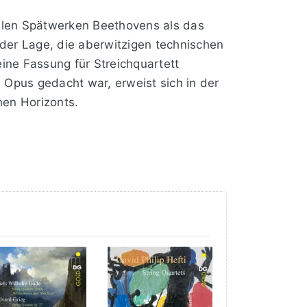
ollen Spätwerken Beethovens als das
 der Lage, die aberwitzigen technischen
eine Fassung für Streichquartett
 Opus gedacht war, erweist sich in der
hen Horizonts.
s Ensemblespiels, sei es der Kanon zu
ales, die auch die „Große Fuge“ op.
ginal kaum nachzuvollziehen sind. Die
 ersten Violine eine schmerzhafte
enerregende Sache. Die extremen Lagen