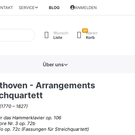
NTAKT
SERVICE
BLOG
ANMELDEN
30
Wunsch
Waren
Liste
Korb
Über uns
eethoven - Arrangements
ichquartett
(1770 – 1827)
r das Hammerklavier op. 106
re Nr. 3 op. 72b
io op. 72c (Fassungen für Streichquartett)