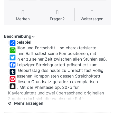
Merken
Fragen?
Weitersagen
Beschreibung
Doppelspiel
Tradition und Fortschritt – so charakterisierte
Share
Joachim Raff selbst seine Kompositionen, mit
WhatsApp
denen er zu seiner Zeit zwischen allen Stühlen saß.
Twitter
Das Leipziger Streichquartett präsentiert zum
200. Geburtstag des heute zu Unrecht fast völlig
Facebook
vergessenen Komponisten dessen Streichoktett,
Tumblr
das diesem Grundsatz geradezu exemplarisch
Pinterest
folgt. Mit der Phantasie op. 207b für
Snapchat
Klavierquintett und zwei überraschend originellen
Zugaben darf sich die wachsende Raff‐
Mehr anzeigen
Fangemeinde damit über ein besonderes
Geburtstagsgeschenk freuen, Weltpremieren