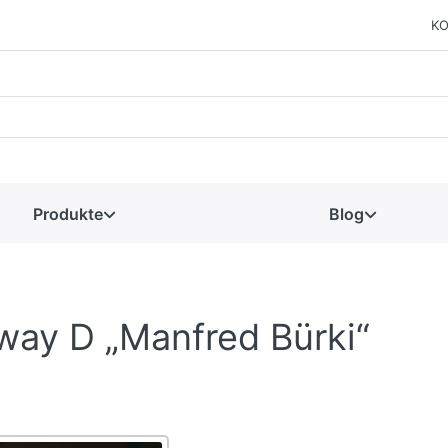
KO
Produkte
Blog
nway D „Manfred Bürki“