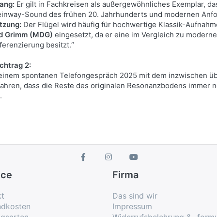
ang:
Er gilt in Fachkreisen als außergewöhnliches Exemplar, d
einway-Sound des frühen 20. Jahrhunderts und modernen Anfo
tzung:
Der Flügel wird häufig für hochwertige Klassik-Aufnah
d Grimm (MDG)
eingesetzt, da er eine im Vergleich zu moderne
ferenzierung besitzt.“
chtrag 2:
 einem spontanen Telefongespräch 2025 mit dem inzwischen üb
fahren, dass die Reste des originalen Resonanzbodens immer n
.
ice
Firma
kt
Das sind wir
ndkosten
Impressum