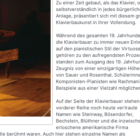
Zu einer Zeit gebaut, als das Klavier
selbstverständlich in jedes bürgerli
Anlage, präsentiert sich mit diesem g
Klavierbaukunst in ihrer Vollendung.
Während des gesamten 19. Jahrhunder
die Klavierbauer zu immer neuen Entw
auf den pianistischen Stil der Virtu
gehören zu den aufregendsten Proze
standen zum Ausgang des 19. Jahrhun
Zeugnis von einer einzigartigen Höhe 
von Sauer und Rosenthal, Schülerinn
Komponisten-Pianisten wie Rachmanin
Beispiele aus einer Vielzahl möglich
Auf der Seite der Klavierbauer stehen
vorderer Reihe noch heute vertraute
Namen wie Steinway, Bösendorfer,
Bechstein, Blüthner und die inzwisch
erloschene amerikanische Firma
ülle berühmt waren. Auch hier stehen einzelne Namen als