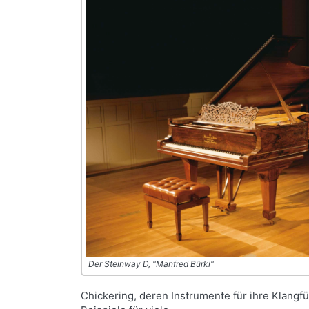
Der Steinway D, "Manfred Bürki"
Chickering, deren Instrumente für ihre Klangf