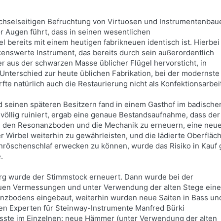
echselseitigen Befruchtung von Virtuosen und Instrumentenbau
 Augen führt, dass in seinen wesentlichen
bereits mit einem heutigen fabrikneuen identisch ist. Hierbei 
enswerte Instrument, das bereits durch sein außerordentlich
 aus der schwarzen Masse üblicher Flügel hervorsticht, in
m Unterschied zur heute üblichen Fabrikation, bei der moderns
durfte natürlich auch die Restaurierung nicht als Konfektionsar
seinen späteren Besitzern fand in einem Gasthof im badischen 
völlig ruiniert, ergab eine genaue Bestandsaufnahme, dass der
aus, den Resonanzboden und die Mechanik zu erneuern, eine ne
 Wirbel weiterhin zu gewährleisten, und die lädierte Oberfläche
nröschenschlaf erwecken zu können, wurde das Risiko in Kauf
.
urg wurde der Stimmstock erneuert. Dann wurde bei der
uen Vermessungen und unter Verwendung der alten Stege eine
anzbodens eingebaut, weiterhin wurden neue Saiten in Bass un
n Experten für Steinway-Instrumente Manfred Bürki
te im Einzelnen: neue Hämmer (unter Verwendung der alten