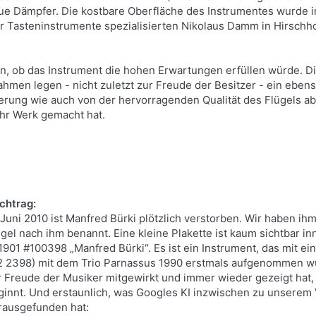
e Dämpfer. Die kostbare Oberfläche des Instrumentes wurde i
er Tasteninstrumente spezialisierten Nikolaus Damm in Hirschh
n, ob das Instrument die hohen Erwartungen erfüllen würde. D
hmen legen - nicht zuletzt zur Freude der Besitzer - ein eben
erung wie auch von der hervorragenden Qualität des Flügels ab
ihr Werk gemacht hat.
chtrag:
 Juni 2010 ist Manfred Bürki plötzlich verstorben. Wir haben i
ügel nach ihm benannt. Eine kleine Plakette ist kaum sichtbar 
 1901 #100398 „Manfred Bürki“. Es ist ein Instrument, das mit e
2 2398) mit dem Trio Parnassus 1990 erstmals aufgenommen wu
r Freude der Musiker mitgewirkt und immer wieder gezeigt hat,
ginnt. Und erstaunlich, was Googles KI inzwischen zu unserem
rausgefunden hat: