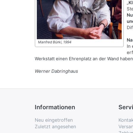
„
Kl
St
Nu
un
Dif
Na
Manfred Bürki, 1994
In
er
Werkstatt einen Ehrenplatz an der Wand haben
Werner Dabringhaus
Informationen
Serv
Neu eingetroffen
Konta
Zuletzt angesehen
Versa