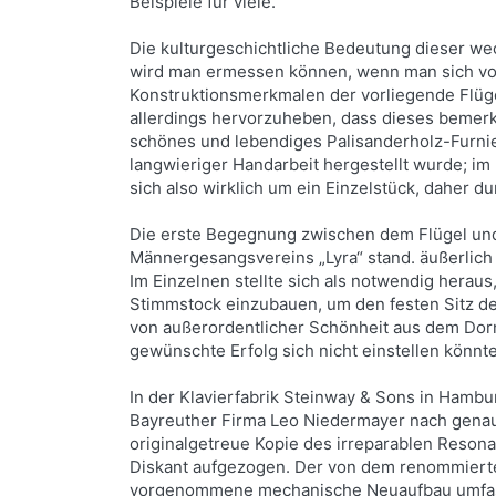
Beispiele für viele.
Die kulturgeschichtliche Bedeutung dieser w
wird man ermessen können, wenn man sich vor
Konstruktionsmerkmalen der vorliegende Flügel 
allerdings hervorzuheben, dass dieses bemerk
schönes und lebendiges Palisanderholz-Furnier
langwieriger Handarbeit hergestellt wurde; i
sich also wirklich um ein Einzelstück, daher 
Die erste Begegnung zwischen dem Flügel und 
Männergesangsvereins „Lyra“ stand. äußerlich 
Im Einzelnen stellte sich als notwendig her
Stimmstock einzubauen, um den festen Sitz der
von außerordentlicher Schönheit aus dem Dor
gewünschte Erfolg sich nicht einstellen könnte
In der Klavierfabrik Steinway & Sons in Hamb
Bayreuther Firma Leo Niedermayer nach gena
originalgetreue Kopie des irreparablen Reson
Diskant aufgezogen. Der von dem renommierte
vorgenommene mechanische Neuaufbau umfass