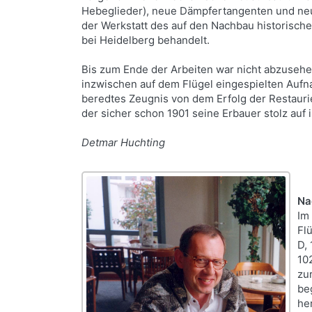
Hebeglieder), neue Dämpfertangenten und neu
der Werkstatt des auf den Nachbau historisch
bei Heidelberg behandelt.
Bis zum Ende der Arbeiten war nicht abzusehe
inzwischen auf dem Flügel eingespielten Aufna
beredtes Zeugnis von dem Erfolg der Restauri
der sicher schon 1901 seine Erbauer stolz auf 
Detmar Huchting
Na
Im
Fl
D,
10
zu
be
he