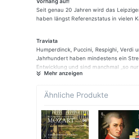
Vorhang auf!
Seit genau 20 Jahren wird das Leipziger
haben längst Referenzstatus in vielen 
Traviata
Humperdinck, Puccini, Respighi, Verdi 
Jahrhundert haben mindestens ein Streic
Entwicklung und sind manchmal „so nur
Mehr anzeigen
Parsifal
Das wenige Takte umfassende Albumblat
Ähnliche Produkte
Partitur, an der er damals arbeitete. S
den vierziger Jahren des 19. Jahrhunde
Hänsel und Gretel
Das Humperdinck-Streichquartett in C-Du
Engelbert Humperdinck dem Altmeister d