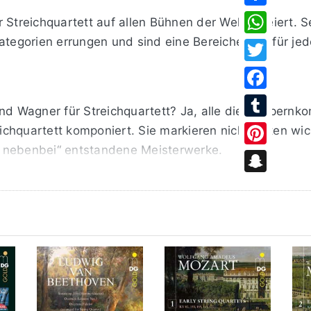
Share
 Streichquartett auf allen Bühnen der Welt gefeiert.
Kategorien errungen und sind eine Bereicherung für je
WhatsApp
Twitter
Facebook
und Wagner für Streichquartett? Ja, alle diese Opern
Tumblr
hquartett komponiert. Sie markieren nicht selten wich
 nebenbei“ entstandene Meisterwerke.
Pinterest
Snapchat
t legte Wagner am ersten Weihnachtstag des Jahres 1
olche musikalischen Grüße für Damen seines Herzens ha
rts verfasste er immer wieder kurze Musikstücke, die 
r gesellt sich auf der CD nicht ohne Grund direkt zu 
rei Jahre lang in Bayreuth zur Seite gestanden und d