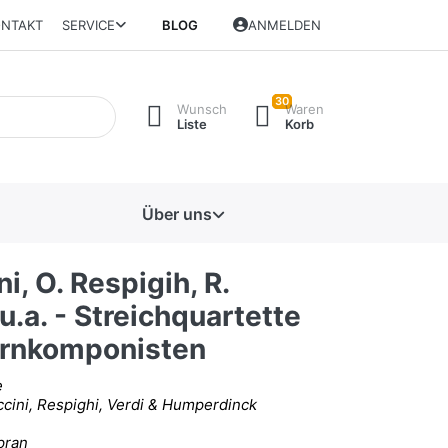
NTAKT
SERVICE
BLOG
ANMELDEN
30
Wunsch
Waren
Liste
Korb
Über uns
ni, O. Respigih, R.
.a. - Streichquartette
rnkomponisten
e
cini, Respighi, Verdi & Humperdinck
pran