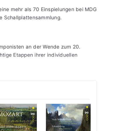
 Seine mehr als 70 Einspielungen bei MDG
de Schallplattensammlung.
komponisten an der Wende zum 20.
tige Etappen ihrer individuellen
881 seiner Cosima in die Parsifal-
tten bei ihm durchaus Tradition: Seit
er als „Blumenstrauß“ verschenkte.
Wagners Vignette. Schließlich hatte
abei die Entstehung des Parsifal