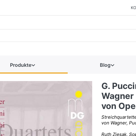
KO
Produkte
Blog
G. Pucci
Wagner u
von Ope
Streichquartett
von Wagner, Puc
Ruth Ziesak, So