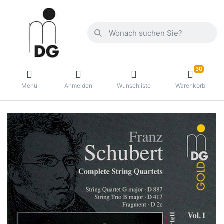
30
Menü
Anmelden
Wunschliste
Warenkorb