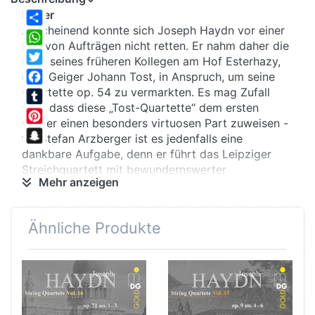
Erster
Anscheinend konnte sich Joseph Haydn vor einer
Share
Flut von Aufträgen nicht retten. Er nahm daher die
WhatsApp
Hilfe seines früheren Kollegen am Hof Esterhazy,
Twitter
dem Geiger Johann Tost, in Anspruch, um seine
Quartette op. 54 zu vermarkten. Es mag Zufall
Facebook
sein, dass diese „Tost-Quartette“ dem ersten
Tumblr
Geiger einen besonders virtuosen Part zuweisen -
Pinterest
für Stefan Arzberger ist es jedenfalls eine
Snapchat
dankbare Aufgabe, denn er führt das Leipziger
Streichquartett mit bewundernswerter
Mehr anzeigen
Souveränität zu einer fesselnden Interpretation.
Früher
Ähnliche Produkte
Der konzertante Charakter der drei Quartette ist
keineswegs ein Rückschritt, auch wenn einige
zeitgenössische Kommentare dies seinerzeit
vermuten ließen. Vielmehr weist die Musik weit
nach vorn - im
Largo cantabile
des E-Dur-
Quartetts ist der mittlere Beethoven nicht weit