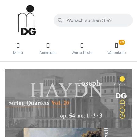
30
Menü
Anmelden
Wunschliste
Warenkorb