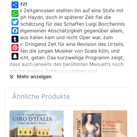
gesetzt
Seine Zeitgenossen stellten ihn auf eine Stufe mit
Share
Joseph Haydn, doch in späterer Zeit fiel die
WhatsApp
Wertschätzung für das Schaffen Luigi Boccherinis
Twitter
der allgemeinen Abschätzigkeit gegenüber allem,
was aus Italien kam und nicht Oper war, zum
Facebook
Opfer. Dringend Zeit für eine Revision des Urteils,
Tumblr
meinten die jungen Musiker von Scala köln, und
Pinterest
gedacht, getan: Das kurzweilige Programm zeigt,
Snapchat
dass auch jenseits des berühmten Menuetts noch
etliche weitere Schätze zu heben sind.
Mehr anzeigen
profund
Ähnliche Produkte
Auffallend ist immer wieder die besondere Rolle,
die Boccherini dem Cello zuweist. Selbst
vielgefragter Cellist, scheute er vor technischen
Schwierigkeiten oder extremen Lagen nicht
zurück. Und dann war da noch Prinz Friedrich
Wilhelm von Preußen, der ebenfalls das Cello
spielte und ständig auf der Suche nach