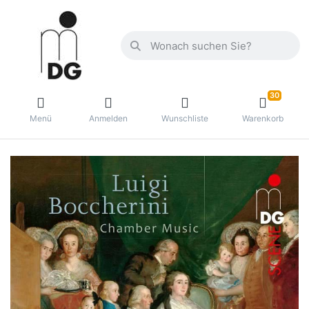
30
Menü
Anmelden
Wunschliste
Warenkorb