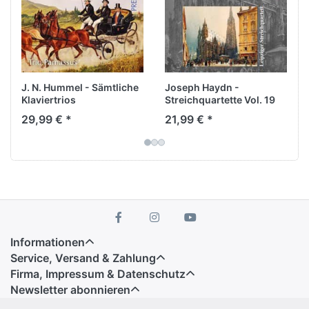
Oboistin Monika Nielen diese niveauvolle und
gleichzeitig unterhaltsame Kammermusik in
frischer Interpretation auf die Bühne. Die
gemischte Besetzung mit Bläsern und Streichern
sorgt für ein abwechslungsreiches Hörvergnügen –
Langeweile ausgeschlossen!
J. N. Hummel - Sämtliche
Joseph Haydn -
Klaviertrios
Streichquartette Vol. 19
29,99 € *
21,99 € *
Informationen
Service, Versand & Zahlung
Firma, Impressum & Datenschutz
Newsletter abonnieren