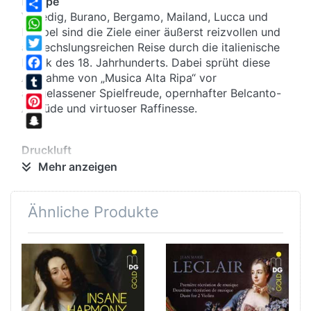
Etappe
Venedig, Burano, Bergamo, Mailand, Lucca und
Share
Neapel sind die Ziele einer äußerst reizvollen und
WhatsApp
abwechslungsreichen Reise durch die italienische
Twitter
Musik des 18. Jahrhunderts. Dabei sprüht diese
Aufnahme von „Musica Alta Ripa“ vor
Facebook
ausgelassener Spielfreude, opernhafter Belcanto-
Tumblr
Attitüde und virtuoser Raffinesse.
Pinterest
Snapchat
Druckluft
Antonio Vivaldi hat mit seinen Instrumentalwerken
Mehr anzeigen
Maßstäbe gesetzt. Seine klare Grundidee eines
kontrastierenden Wechsels zwischen Solo- und
Ähnliche Produkte
Tutti- Passagen ist auch im berühmten
Blockflötenkonzert von Giuseppe Sammartini und
im Cellokonzert von Luigi Boccherini zu erkennen.
Vivaldi selbst setzte seinen Stil auch in
Opernkompositionen um. In der Arie der Arianna in
der Oper „Giustino“ finden sich zum Beispiel
komplette Teile seines F-Dur-Blockflötenkonzerts