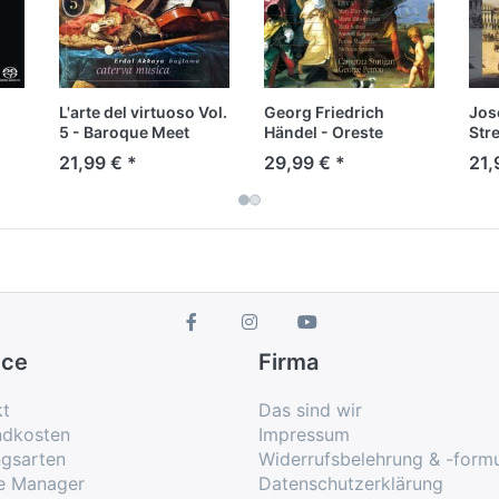
L'arte del virtuoso Vol.
Georg Friedrich
Jos
5 - Baroque Meet
Händel - Oreste
Stre
Orient
21,99 € *
29,99 € *
21,
ice
Firma
kt
Das sind wir
ndkosten
Impressum
ngsarten
Widerrufsbelehrung & -formu
e Manager
Datenschutzerklärung