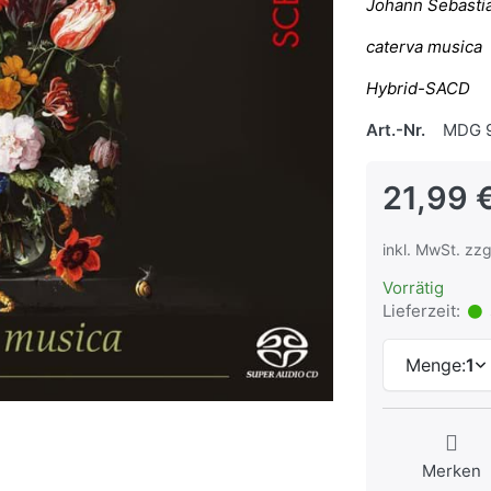
Johann Sebasti
caterva musica
Hybrid-SACD
Art.-Nr.
MDG 9
21,99 
inkl. MwSt. zzg
Vorrätig
Lieferzeit:
Menge:
1
Merken