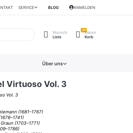
NTAKT
SERVICE
BLOG
ANMELDEN
30
Wunsch
Waren
Liste
Korb
Über uns
el Virtuoso Vol. 3
oso Vol. 3
Telemann (1681–1767)
 (1678–1741)
 Graun (1703–1771)
709–1786)