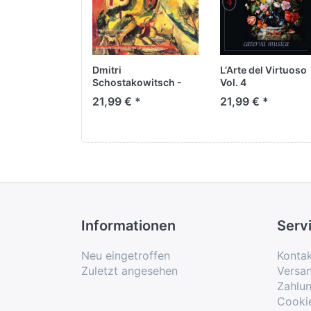
Dmitri
L‘Arte del Virtuoso
Schostakowitsch -
Vol. 4
Sämtliche Sinfonien
21,99 € *
21,99 € *
Vol. 8
Informationen
Serv
Neu eingetroffen
Konta
Zuletzt angesehen
Versa
Zahlu
Cooki