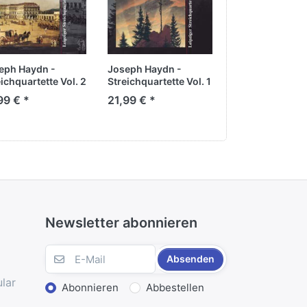
eph Haydn -
Joseph Haydn -
Joseph Haydn 
ichquartette Vol. 2
Streichquartette Vol. 1
Streichquartette
99 € *
21,99 € *
21,99 € *
Newsletter abonnieren
Absenden
lar
Abonnieren
Abbestellen