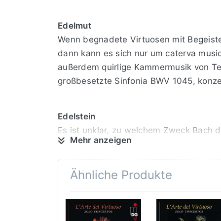
Edelmut
Wenn begnadete Virtuosen mit Begeisteru
dann kann es sich nur um caterva musi
außerdem quirlige Kammermusik von Tel
großbesetzte Sinfonia BWV 1045, konzer
Edelstein
Es ist unklar, zu welchem Zweck Bach di
Mehr anzeigen
Kantate? Fast mein man am Ende, den E
Freies Arpeggieren der Solovioline sorg
Ähnliche Produkte
Edelmann
Was Bach nicht gelang, war Franz Benda
kunstsinnigen Preußenkönigs Friedrichs