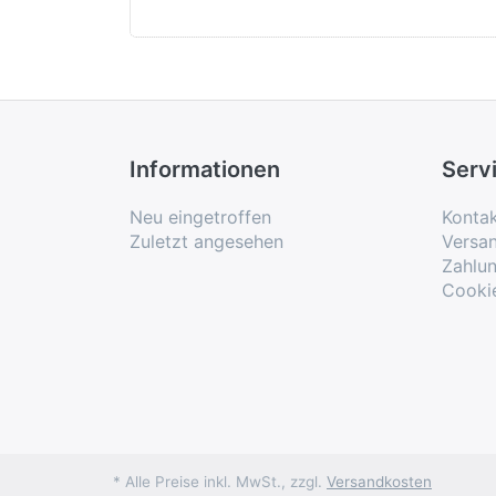
Lawes, Tomkins, Loc
Elisabeth Scholl, Sopran
& Williams
La Ricordanza
Musica Alta Ripa
Informationen
Serv
Neu eingetroffen
Konta
Zuletzt angesehen
Versa
Zahlu
Cooki
* Alle Preise inkl. MwSt., zzgl.
Versandkosten