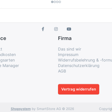
ke
Deuxième Récréation de
Boccherini, Mancini,
Son
Musique op. VIII
Locatelli und Sammartini
388
Sonate op. III, 5
Pens
Sonate op. XII, 2...
Musica Alta Ripa
HWV
Agri
m...
ice
Firma
kt
Das sind wir
ndkosten
Impressum
ngsarten
Widerrufsbelehrung & -formu
e Manager
Datenschutzerklärung
AGB
Vertrag widerrufen
Shopsystem
by SmartStore AG © 2026
Copyrig