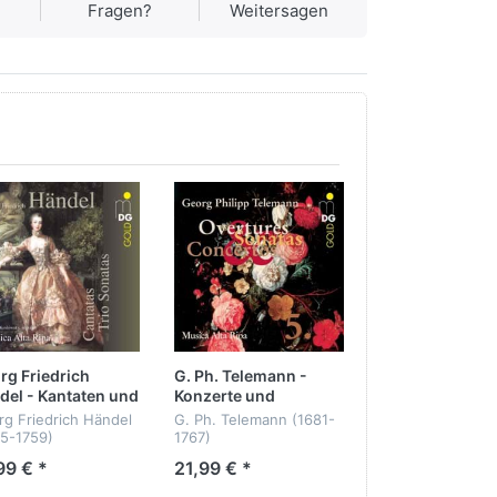
Fragen?
Weitersagen
rg Friedrich
G. Ph. Telemann -
Jean Marie Lecl
del - Kantaten und
Konzerte und
Triosonaten
osonaten
Kammermusik Vol. 5
g Friedrich Händel
G. Ph. Telemann (1681-
Jean Marie Leclai
85-1759)
1767)
(1697-1764)
99 € *
21,99 € *
21,99 € *
taten und
Konzerte und
Triosonaten op. 
sonaten
Kammermusik Vol. 5