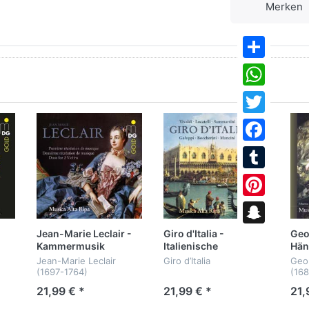
Merken
Share
WhatsApp
Twitter
Facebook
Tumblr
Pinterest
Jean-Marie Leclair -
Giro d'Italia -
Geo
Snapchat
Kammermusik
Italienische
Hän
Solokonzerte
Tri
Jean-Marie Leclair
Giro d’Italia
Geor
(1697-1764)
(16
0 –
Konzerte und
21,99 € *
21,99 € *
21,
Première Récréation de
Kammermusik
Kan
Musique op. VI
von Vivaldi, Galuppi,
Trio