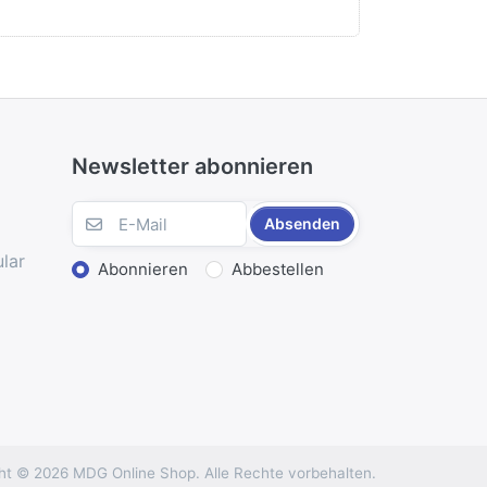
aten HWV 386a,
Musica Alta Ripa
, 390a
Musica Alta Ripa
ieri notturni di Filli
 134
ppina condotta a
Newsletter abonnieren
Absenden
lar
Abonnieren
Abbestellen
ht © 2026 MDG Online Shop. Alle Rechte vorbehalten.