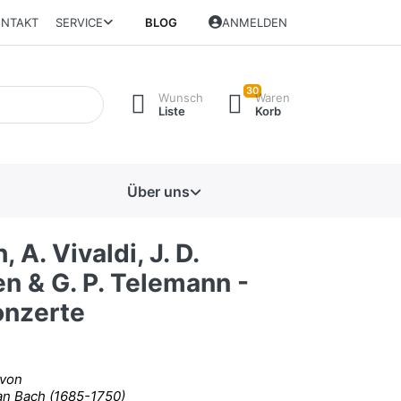
NTAKT
SERVICE
BLOG
ANMELDEN
30
Wunsch
Waren
Liste
Korb
Über uns
, A. Vivaldi, J. D.
n & G. P. Telemann -
onzerte
 von
an Bach (1685-1750)