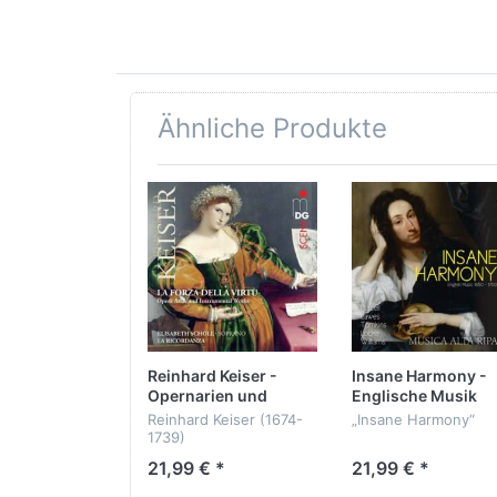
Ähnliche Produkte
Reinhard Keiser -
Insane Harmony -
Opernarien und
Englische Musik
Instrumentalwerke
1650-1700
Reinhard Keiser (1674-
„Insane Harmony“
1739)
Englische Musik 165
21,99 € *
21,99 € *
Opernszenen und
1700
Instrumentalmusik
Werke von Purcell,