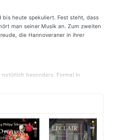
bis heute spekuliert. Fest steht, dass
s hört man seiner Musik an. Zum zweiten
reude, die Hannoveraner in ihrer
 natürlich besonders. Formal in
sche Einflüsse zu. Und das zu seiner
che und prachtvolle Chaconnen
e Feuerwerk brillantester Violinkunst
ei Instrumenten, schier unglaublich,