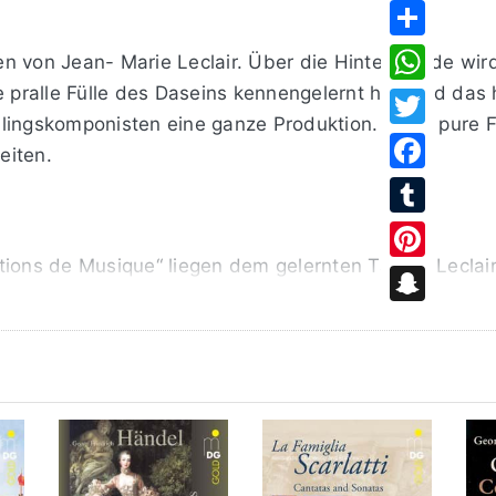
Share
 von Jean- Marie Leclair. Über die Hintergründe wird 
e pralle Fülle des Daseins kennengelernt hat, und da
WhatsApp
lingskomponisten eine ganze Produktion. Es ist pure F
Twitter
eiten.
Facebook
Tumblr
tions de Musique“ liegen dem gelernten Tänzer Leclair
Pinterest
r Corelli-Schule ausgebildete Geiger aber auch italieni
Snapchat
hile“ Musikliebhaber spinnefeind waren. Ganz französis
es noch einen feurigen „Tambourin“ als Zugabe.
en, dazu ausgedehnte Doppelgriffpassagen: das ganz
iolinen ohne Bass. Ein veritables Orchester mit nur zw