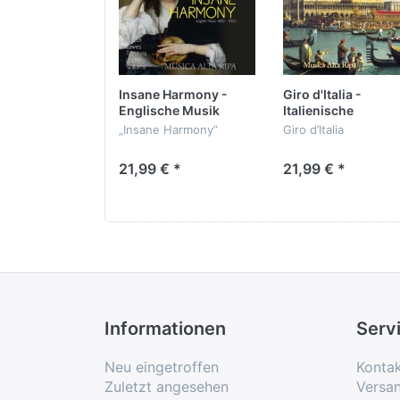
was die beiden Geigerinnen Anne Röhri
Spiel und Satz
Musica Alta Ripa trumpft mit einer fa
Peter Westermann mit Blockflöte und Obo
Insane Harmony -
Giro d'Italia -
Englische Musik
Italienische
Vergnügen ist.
1650-1700
Solokonzerte
„Insane Harmony“
Giro d’Italia
Englische Musik 1650 –
Konzerte und
21,99 € *
21,99 € *
1700
Kammermusik
Werke von Purcell,
von Vivaldi, Galuppi,
Lawes, Tomkins, Locke
Boccherini, Mancini,
& Williams
Locatelli und Sammar
Musica Alta Ripa
Musica Alta Ripa
Informationen
Serv
Neu eingetroffen
Konta
Zuletzt angesehen
Versa