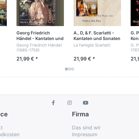
g und Ursula Bundies da vor‘s Mikrofon zaubern!
rbigen und abwechslungsreichen Continuobesetzung. D
e zusätzliche Glanzlichter auf eine Musik, die so fri
Georg Friedrich
A., D, & F. Scarlatti -
G. 
Händel - Kantaten und
Kantaten und Sonaten
Kon
Triosonaten
Kam
Georg Friedrich Händel
La famiglia Scarlatti
G. P
(1685-1759)
1767
Kantaten und Sonaten
21,99 € *
21,99 € *
21,
Kantaten und
von Alessandro,
Kon
Triosonaten
Domenico und
Kam
Sonaten HWV 386a,
Francesco Scarlatti
tini
388, 390a
Musi
Pensieri notturni di Filli
Kai Wessel, Altus
HWV 134
Musica Alta Ripa
Agrippina condotta a
m...
ice
Firma
kt
Das sind wir
ndkosten
Impressum