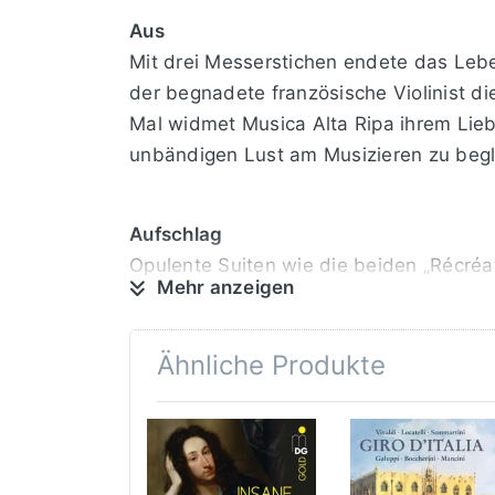
Aus
Mit drei Messerstichen endete das Leben
der begnadete französische Violinist di
Mal widmet Musica Alta Ripa ihrem Lieb
unbändigen Lust am Musizieren zu begl
Aufschlag
Opulente Suiten wie die beiden „Récréa
Mehr anzeigen
französischer Tradition, lässt der in de
Zeit, in der sich „franco-“ und „italop
beschließen die Suiten, und dann gibt 
Ähnliche Produkte
Ass
Atemberaubende Läufe, extrem hohe Lag
zündet Leclair in seinen Duos für zwei V