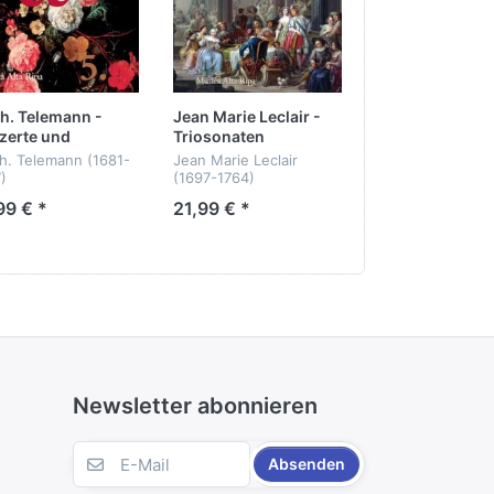
abei setzen Danya Segal und Hans-
sch aufgelegt auch heute noch das reine
Ph. Telemann -
Jean Marie Leclair -
Johann Gottfri
zerte und
Triosonaten
Müthel - Konze
mermusik Vol. 5
Kammermusik
h. Telemann (1681-
Jean Marie Leclair
Johann Gottfried
)
(1697-1764)
Müthel (1728-17
99 € *
21,99 € *
29,99 € *
zerte und
Triosonaten op. 4
Konzerte und
mermusik Vol. 5
Kammermusik
Musica Alta Ripa
ca Alta Ripa
Musica Alta Ripa
2 CDs
Newsletter abonnieren
Absenden