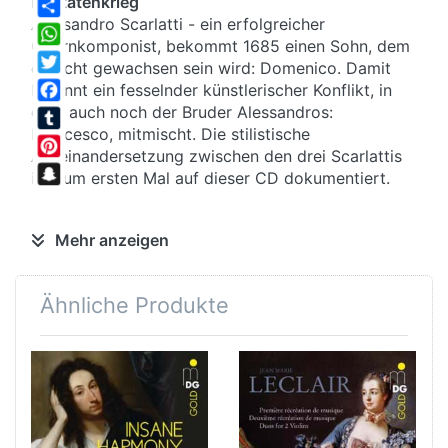
Kantatenkrieg
Alessandro Scarlatti - ein erfolgreicher
Share
Opernkomponist, bekommt 1685 einen Sohn, dem
WhatsApp
er nicht gewachsen sein wird: Domenico. Damit
Twitter
beginnt ein fesselnder künstlerischer Konflikt, in
dem auch noch der Bruder Alessandros:
Facebook
Francesco, mitmischt. Die stilistische
Tumblr
Auseinandersetzung zwischen den drei Scarlattis
Pinterest
ist zum ersten Mal auf dieser CD dokumentiert.
Snapchat
Zum Teufel
Mehr anzeigen
Neapel ist kein gutes Pflaster für das Wunderkind
Domenico - der Papst ist zu nah und könnte das
Ähnliche Produkte
Operntalent hemmen. Der Vater schickt ihn nach
Venedig, wo Domenico als Cembalo-Virtuose -
„als wenn tausend Teufel spielten“ - seine
Zeitgenossen das Fürchten lehrt.
Familiensaga
Der Vater Alessandro folgt nach Venedig, in das