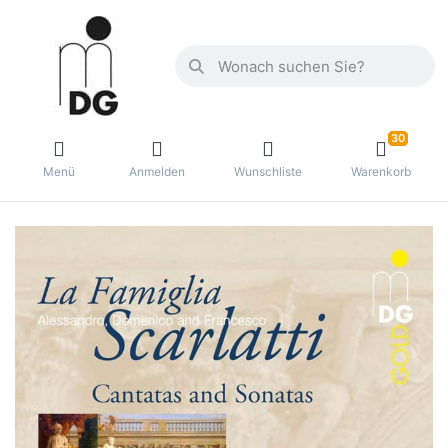
30
Menü
Anmelden
Wunschliste
Warenkorb