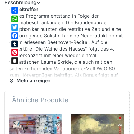
Beschreibung
Gipfeltreffen
Dieses Programm entstand in Folge der
Share
Coronabeschränkungen: Die Brandenburger
WhatsApp
Symphoniker nutzten die restriktive Zeit und eine
Twitter
hervorragende Solistin für eine Neuproduktion mit
einem erlesenen Beethoven-Recital: Auf die
Facebook
Ouvertüre „Die Weihe des Hauses“ folgt das 4.
Tumblr
Klavierkonzert mit einer wieder einmal
Pinterest
fantastischen Lauma Skride, die auch mit den
Snapchat
selten zu hörenden Variationen c-Moll WoO 80
zum Hörvergnügen beiträgt. Als Bonus folgt auf
Mehr anzeigen
einer zweiten CD eine intellektuelle wie
sprachliche Sternstunde: Peter Gülke und Alfred
Brendel diskutieren über Schubert, Beethoven und
Ähnliche Produkte
die Kunst des Interpretierens.
Grenzwerte
Einzigartig ist schon der Beginn des 4. Klavier-
konzerts: Statt auftrumpfend und bestimmt startet