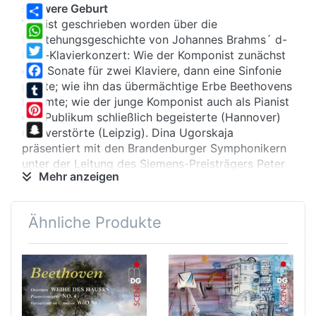
schwere Geburt
Viel ist geschrieben worden über die
Share
Entstehungsgeschichte von Johannes Brahms´ d-
WhatsApp
Moll-Klavierkonzert: Wie der Komponist zunächst
Twitter
eine Sonate für zwei Klaviere, dann eine Sinfonie
plante; wie ihn das übermächtige Erbe Beethovens
Facebook
hemmte; wie der junge Komponist auch als Pianist
Tumblr
das Publikum schließlich begeisterte (Hannover)
Pinterest
und verstörte (Leipzig). Dina Ugorskaja
Snapchat
präsentiert mit den Brandenburger Symphonikern
unter der Leitung des Siemens-Preisträgers Peter
Mehr anzeigen
Gülke das Werk als das, was es ist: Ein grandioses
Stück Musikliteratur, das auch 160 Jahre nach der
Uraufführung immer noch voller Rätsel und
Ähnliche Produkte
Wunder steckt.
frisch ans Werk
Schon das titanische Anfangsthema hat es in sich:
Mit mächtigem Paukenwirbel beginnend, scheint
es sich geradezu aufzubäumen gegen die Musiker,