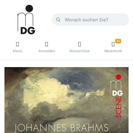
30
Menü
Anmelden
Wunschliste
Warenkorb