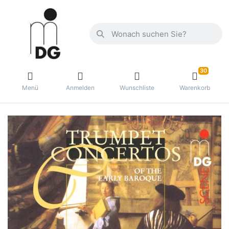
30
Menü
Anmelden
Wunschliste
Warenkorb