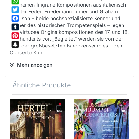
erscheinen filigrane Kompositionen aus italienisch-
WhatsApp
leichter Feder: Friedemann Immer und Graham
Twitter
Nicolson – beide hochspezialisierte Kenner und
Könner des historischen Trompetenspiels – legen
Facebook
hier virtuose Originalkompositionen des 17. und 18.
Tumblr
Jahrhunderts vor. „Begleitet“ werden sie von der
Pinterest
Nr. 1 der großbesetzten Barockensembles – dem
Snapchat
Concerto Köln.
Höhenflug
Mehr anzeigen
Die Trompete tritt ihren ersten künstlerischen
Siegeszug in Italien zu Beginn des 17. Jahrhunderts
Ähnliche Produkte
und avanciert vom tumben, freiluftfähigen Signal-
zum höchst anspruchsvollen Soloinstrument.
Ausgangspunkt und Zentrum der italienischen
Trompetenkunst ist Bologna. Ein Großteil der hier
eingespielten Werke ist hier entstanden.
Looping
Als unbestrittener Meister der
Trompetenkompositionen gilt heute Giuseppe