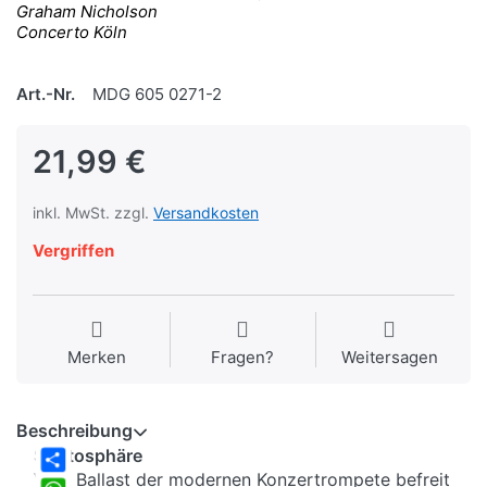
Graham Nicholson
Concerto Köln
Art.-Nr.
MDG 605 0271-2
21,99 €
inkl. MwSt. zzgl.
Versandkosten
Vergriffen
Merken
Fragen?
Weitersagen
Beschreibung
Stratosphäre
Vom Ballast der modernen Konzertrompete befreit
Share