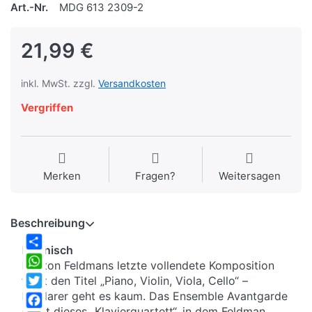
Art.-Nr.
MDG 613 2309-2
21,99 €
inkl. MwSt. zzgl.
Versandkosten
Vergriffen
Merken
Fragen?
Weitersagen
Beschreibung
lakonisch
Share
Morton Feldmans letzte vollendete Komposition
WhatsApp
trägt den Titel „Piano, Violin, Viola, Cello“ –
lapidarer geht es kaum. Das Ensemble Avantgarde
Twitter
spielt dieses „Klavierquartett“, in dem Feldman