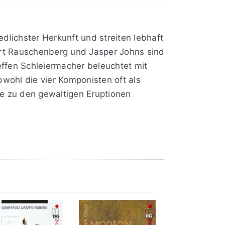
dlichster Herkunft und streiten lebhaft
ert Rauschenberg und Jasper Johns sind
effen Schleiermacher beleuchtet mit
wohl die vier Komponisten oft als
se zu den gewaltigen Eruptionen
überlassen! Tempo? Wähle selbst!
ine Rolle als Komponist? Was darf, was
ichst uneingeschränkt zur Entfaltung?
: Fehlanzeige!
 Mondriaans erinnert; Natürlich lässt