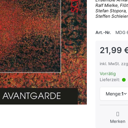
Ralf Mielke, Flö
Stefan Stopora,
Steffen Schleie
Art.-Nr.
MDG 6
21,99 
inkl. MwSt. zzg
Vorrätig
Lieferzeit:
Menge:
1
Merken