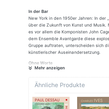
In der Bar
New York in den 1950er Jahren: In der „
über die Zukunft von Kunst und Musik.
es vor allem die Komponisten John Cage
dem Ensemble Avantgarde diese explosiv
Gruppe auftraten, unterscheiden sich d
künstlerischer Auseinandersetzung.
Ohne Worte
Mehr anzeigen
Alles, wirklich alles steht zur Disposi
Reihenfolge der Töne? Dir wird schon wa
muss ich dem Interpreten vorschreiben?
Ähnliche Produkte
Hergebrachte Spielgewohnheiten werden 
Con Text
Earl Brown liefert in „December 52“ aus d