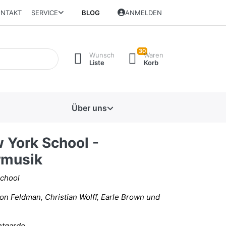
NTAKT
SERVICE
BLOG
ANMELDEN
30
Wunsch
Waren
Liste
Korb
Über uns
 York School -
musik
chool
n Feldman, Christian Wolff, Earle Brown und
ntgarde