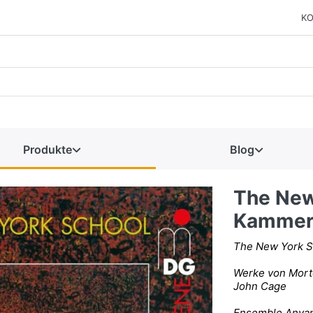
KO
Produkte
Blog
The New
Kammer
The New York S
Werke von Morto
John Cage
Ensemble Anva