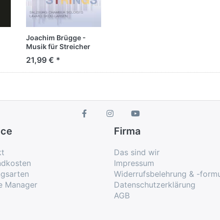
Joachim Brügge -
Musik für Streicher
21,99 € *
ice
Firma
kt
Das sind wir
ndkosten
Impressum
ngsarten
Widerrufsbelehrung & -formu
e Manager
Datenschutzerklärung
AGB