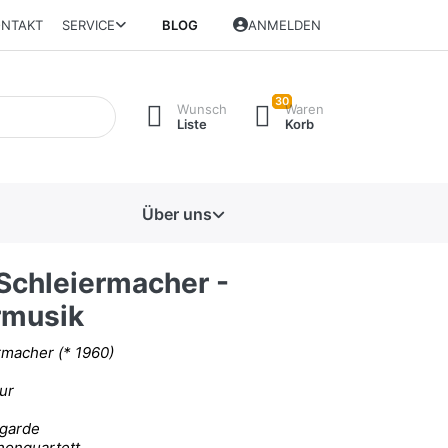
NTAKT
SERVICE
BLOG
ANMELDEN
30
Wunsch
Waren
Liste
Korb
Über uns
 Schleiermacher -
musik
rmacher (* 1960)
ur
garde
honquartett