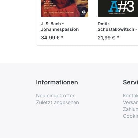
J. S. Bach -
Dmitri
Johannespassion
Schostakowitsch -
BWV 245 Fassung II
Orchesterwerke
34,99 € *
21,99 € *
(1725)
Informationen
Serv
Neu eingetroffen
Konta
Zuletzt angesehen
Versa
Zahlu
Cooki