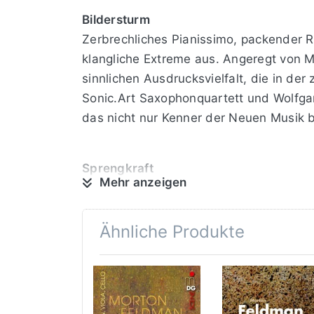
Bildersturm
Zerbrechliches Pianissimo, packender R
klangliche Extreme aus. Angeregt von 
sinnlichen Ausdrucksvielfalt, die in d
Sonic.Art Saxophonquartett und Wolfgan
das nicht nur Kenner der Neuen Musik b
Sprengkraft
Mehr anzeigen
Über reine Vertonung der bildlichen Vo
„Taches“, Emil Noldes sanft verschwimm
mit Saxophon“, das alle bekannten Gren
Ähnliche Produkte
Klangkünstler inspirieren.
Balanceakt
Von ganz besonderem Reiz sind die „Klan