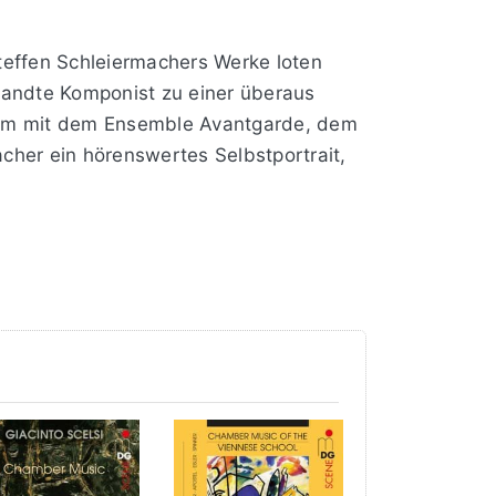
teffen Schleiermachers Werke loten
wandte Komponist zu einer überaus
insam mit dem Ensemble Avantgarde, dem
cher ein hörenswertes Selbstportrait,
s. Hans Hartungs wilde Striche in
vität eines Max Beckmann im „Portrait
 es die besonderen Aspekte, die den
tische Skulpturen und Mobiles bezieht.