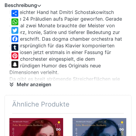
Beschreibung
Mit leichter Hand hat Dmitri Schostakowitsch
seine 24 Präludien aufs Papier geworfen. Gerade
Share
einmal zwei Monate brauchte der Meister von
WhatsApp
Scherz, Ironie, Satire und tieferer Bedeutung zur
Twitter
Niederschrift. Das dogma chamber orchestra hat
die ursprünglich für das Klavier komponierten
Facebook
Preziosen jetzt erstmals in einer Fassung für
Tumblr
Streichorchester eingespielt, die dem
Pinterest
tiefgründigen Humor des Originals neue
Snapchat
Dimensionen verleiht.
Da gibt es breit strömende Streicherflächen wie
Mehr anzeigen
im 3. Präludium, das Schostakowitsch in der
Silvesternacht 1932 komponierte, oder Walzer, die
sich binnen Sekunden in ein hochvirtuoses Chaos
Ähnliche Produkte
verwandeln (Nr. 2). Einem grotesken Marsch (Nr.
16) folgt ein idyllisch-kitschiges Violinsolo, das
salonhaftes Virtuosentum aufs Korn nimmt.
Atemberaubend die aberwitzigen Kaskaden der
Violinen in Nr. 5!