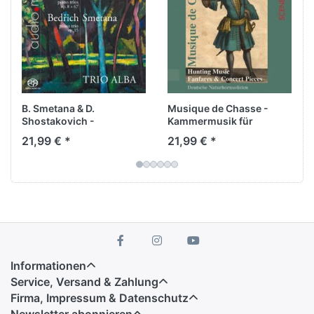
scheinen den jungen, völlig undogmatischen
Musikern geradezu auf den Leib komponiert zu
sein, so prägnant, selbstverständlich und
überzeugend vielschichtig präsentieren sie diese
unterschiedlichen Klangdimensionen - dank der
SACD im raumfüllenden 2+2+2 Klang.
B. Smetana & D.
Musique de Chasse -
Shostakovich -
Kammermusik für
Klaviertrios
Hornensemble
21,99 € *
21,99 € *
Informationen
Service, Versand & Zahlung
Firma, Impressum & Datenschutz
Newsletter abonnieren