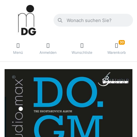
30
Menü
Anmelden
Wunschliste
Warenkorb