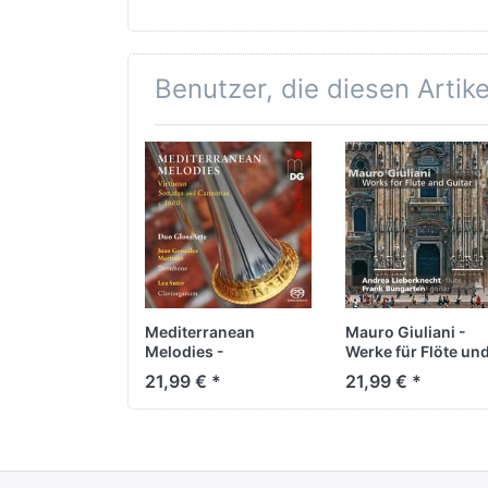
Première Suite E-moll,
Béla Bártok
op 35
Max Butting
Hans Gál
Johann Joachim Quantz
Dmitri Shostakovich
(1697 - 1773)
Benutzer, die diesen Artik
from ‘Fantasies and
sonic.art Saxophone
Prel...
Quarte...
Mediterranean
Mauro Giuliani -
Melodies -
Werke für Flöte un
Kammermusik mit
Gitarre
21,99 € *
21,99 € *
Posaune und
Claviorganum