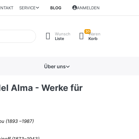
NTAKT
SERVICE
BLOG
ANMELDEN
30
Wunsch
Waren
Liste
Korb
Über uns
el Alma - Werke für
u (1893 –1987)
inoff (1873–1943)