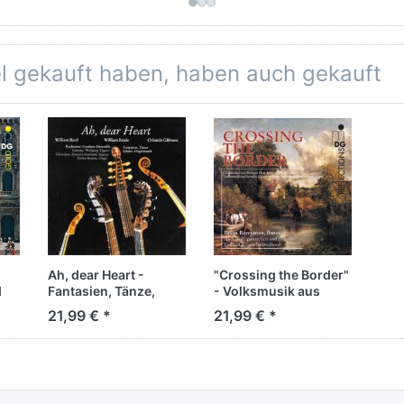
Porteñas
arr. von Peter Vigh
Ens
Five Tango Sensations
soni
Suite del Diablo
Berlage Saxophone
Sax
Quartet
Wolf
sonic.art Saxophone
Pho
el gekauft haben, haben auch gekauft
Quartet
Hybrid-SACD
Stef
Valentin...
Ah, dear Heart -
"Crossing the Border"
d
Fantasien, Tänze,
- Volksmusik aus
Lieder, Orgelmusik
Schottland, England
21,99 € *
21,99 € *
und Irland