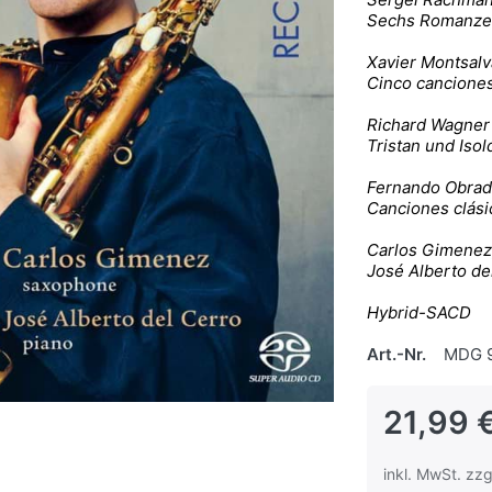
Sechs Romanze
Xavier Montsalv
Cinco cancione
Richard Wagner
Tristan und Isol
Fernando Obrad
Canciones clási
Carlos Gimenez
José Alberto del
Hybrid-SACD
Art.-Nr.
MDG 
21,99 
inkl. MwSt. zzg