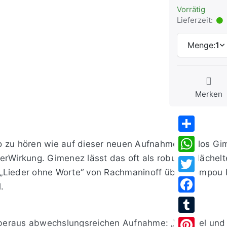
Vorrätig
Lieferzeit:
Menge:
1
Merken
Share
o zu hören wie auf dieser neuen Aufnahme: Carlos Gi
erWirkung. Gimenez lässt das oft als robust belächelt
WhatsApp
„Lieder ohne Worte“ von Rachmaninoff über Mompou b
Twitter
.
Facebook
Tumblr
eraus abwechslungsreichen Aufnahme: „Vorspiel und 