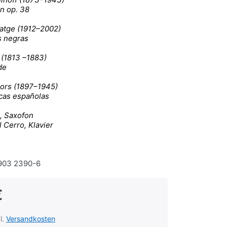
n op. 38
atge (1912–2002)
s negras
 (1813 –1883)
de
ors (1897–1945)
cas españolas
, Saxofon
 Cerro, Klavier
903 2390-6
€
l.
Versandkosten