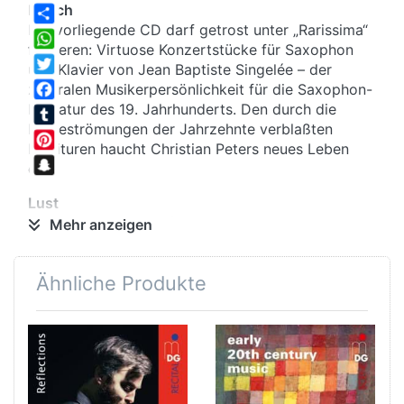
Hauch
Die vorliegende CD darf getrost unter „Rarissima“
Share
firmieren: Virtuose Konzertstücke für Saxophon
WhatsApp
und Klavier von Jean Baptiste Singelée – der
Twitter
zentralen Musikerpersönlichkeit für die Saxophon-
Literatur des 19. Jahrhunderts. Den durch die
Facebook
Modeströmungen der Jahrzehnte verblaßten
Tumblr
Partituren haucht Christian Peters neues Leben
Pinterest
ein...
Snapchat
Lust
Jean Baptiste Singelée, der am 25. September
Mehr anzeigen
1812 in Brüssel geboren wurde, war ein für das 19.
Jahrhundert typischer Musiker- vielseitig,
Ähnliche Produkte
weltgewandt, geschäftstüchtig und
begeisterungsfähig zugleich: Er verdiente sich als
Violinist, Dirigent und Komponist sein Brot und gab
es für seine Leidenschaft, das Saxophon, wieder
aus...
Rausch