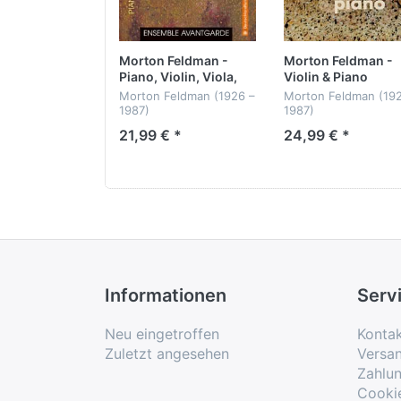
Kalkulation
In Alban Bergs Trio für Geige, Klarinett
einem Rechenkunststück: Der dritte Teil 
Morton Feldman -
Morton Feldman -
Piano, Violin, Viola,
Violin & Piano
Cello
Morton Feldman (1926 –
Morton Feldman (19
Reputation
1987)
1987)
Der große internationale Erfolg, mit de
21,99 € *
24,99 € *
Piano, Violin, Viola, Cello
Violin & Piano
und neueste Musik einsetzt, läßt bezüg
Ensemble Avantgarde
Andreas Seidel, Viol
konventioneller Ausdrucksgrenzen“
(Fon
Steffen Schleiermach
Klavier
2 CDs
Informationen
Serv
Neu eingetroffen
Konta
Zuletzt angesehen
Versa
Zahlu
Cooki