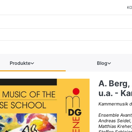
KO
Produkte
Blog
A. Berg,
u.a. - 
Kammermusik d
Ensemble Avant
Andreas Seidel,
Matthias Kreher,
Steffen Schleie