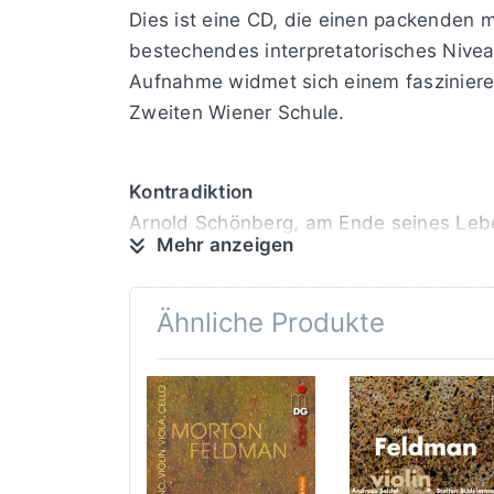
Dies ist eine CD, die einen packenden m
bestechendes interpretatorisches Nivea
Aufnahme widmet sich einem faszinieren
Zweiten Wiener Schule.
Kontradiktion
Arnold Schönberg, am Ende seines Leben
Mehr anzeigen
die Phantasy for Violin with Piano Acco
expressiven Vier Stücken für Violine und
Ähnliche Produkte
Reduktion
Anton Weberns umfangreiches Gesamtwer
Klavier op. 7 zu den knappsten Aussag
führt zu einer bisher unerhörten Inten
Aufatmen erzählt“.