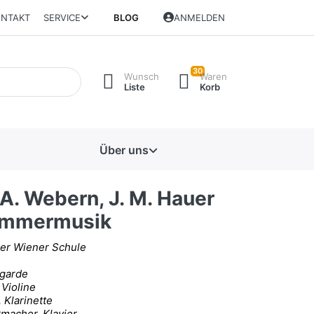
NTAKT
SERVICE
BLOG
ANMELDEN
30
Wunsch
Waren
Liste
Korb
Über uns
 A. Webern, J. M. Hauer
Kammermusik
er Wiener Schule
garde
 Violine
 Klarinette
rmacher, Klavier