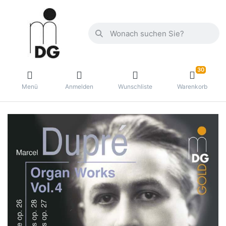
30
Menü
Anmelden
Wunschliste
Warenkorb