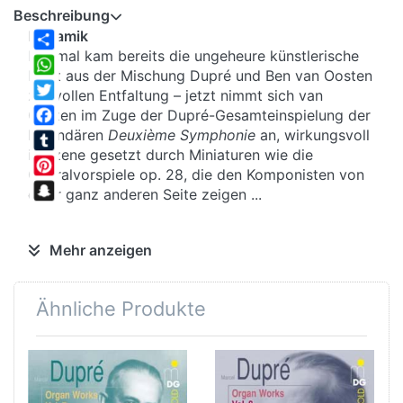
Beschreibung
Dynamik
Dreimal kam bereits die ungeheure künstlerische
Share
Kraft aus der Mischung Dupré und Ben van Oosten
WhatsApp
zur vollen Entfaltung – jetzt nimmt sich van
Twitter
Oosten im Zuge der Dupré-Gesamteinspielung der
legendären
Deuxième Symphonie
an, wirkungsvoll
Facebook
in Szene gesetzt durch Miniaturen wie die
Tumblr
Choralvorspiele op. 28, die den Komponisten von
Pinterest
einer ganz anderen Seite zeigen ...
Snapchat
Drehstrom
Mehr anzeigen
Duprés kometenhafter Aufstieg als Organist
beginnt mit 16 Jahren: Er studiert in Paris bei
Ähnliche Produkte
Guilmant und Widor, saugt alle Informationen über
Orgelmusik, der er habhaft werden kann, auf und
beginnt, seine Erkenntnisse selbst in Aufsätzen
und Büchern über Harmonielehre, Orgelbau,
Musikphilosophie, Improvisation festzuhalten ...