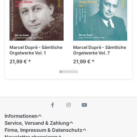
Im Jahre 1902 gebaut, repräsentiert sie
gleichzeitig die größte romantische Orgel Irlands
und ruft uns durch dieser Einspielung zwei
legendäre Konzerte zurück, die Dupré hier 1925
und 1947 als Orgelvirtuose gab.
Marcel Dupré - Sämtliche
Marcel Dupré - Sämtliche
Orgelwerke Vol. 1
Orgelwerke Vol. 7
21,99 € *
21,99 € *
Informationen
Service, Versand & Zahlung
Firma, Impressum & Datenschutz
Newsletter abonnieren