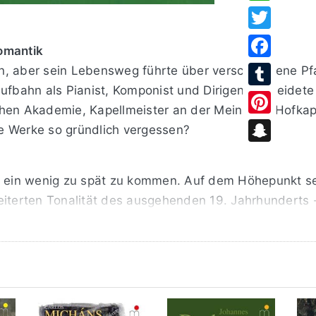
WhatsApp
Twitter
omantik
Facebook
n, aber sein Lebensweg führte über verschlungene Pf
aufbahn als Pianist, Komponist und Dirigent bekleidet
Tumblr
lichen Akademie, Kapellmeister an der Meininger Hofka
Pinterest
e Werke so gründlich vergessen?
Snapchat
k ein wenig zu spät zu kommen. Auf dem Höhepunkt sei
eiterten Tonalität des ausgehenden 19. Jahrhunderts 
tes: auf den Impressionismus und die Zweite Wiener S
erbreitung seiner Werke kümmern. Der bescheidene B
tattdessen bei allem Klangsinn zwingend und tief emp
 in Meinigen entstanden und steht deutlich in der gro