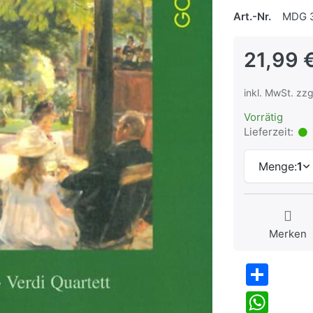
Art.-Nr.
MDG 3
21,99 
inkl. MwSt. zzg
Vorrätig
Lieferzeit:
Menge:
1
Merken
Share