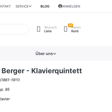
NTAKT
SERVICE
BLOG
ANMELDEN
30
Wunsch
Waren
Liste
Korb
Über uns
Berger - Klavierquintett
(1861-1911)
op. 95
lavier