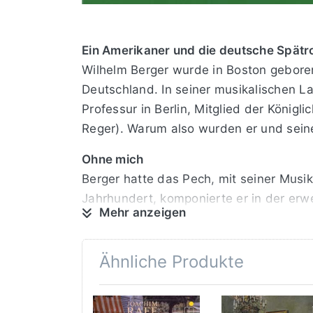
Ein Amerikaner und die deutsche Spätr
Wilhelm Berger wurde in Boston gebore
Deutschland. In seiner musikalischen L
Professur in Berlin, Mitglied der König
Reger). Warum also wurden er und sein
Ohne mich
Berger hatte das Pech, mit seiner Musi
Jahrhundert, komponierte er in der erw
Mehr anzeigen
richtete sich inzwischen auf Extravagan
Lebzeiten, er möge sich mehr um die V
Stil war alles andere als skandalös - s
Ähnliche Produkte
Unerhört
Bergers Klavierquintett op. 95 ist 1904