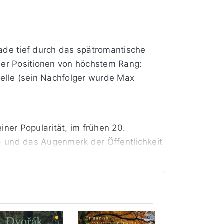
ade tief durch das spätromantische
e er Positionen von höchstem Rang:
pelle (sein Nachfolger wurde Max
ner Popularität, im frühen 20.
- und das Augenmerk der Öffentlichkeit
chule. Bergers Kollegen rieten ihm zu
erger mied jedoch jeden Rummel. Sein
funden.
ßen Tradition der Brahmsschen