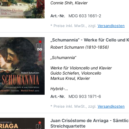
Connie Shih, Klavier
Art.-Nr.
MDG 603 1661-2
*
Preise inkl. MwSt., zzgl.
Versandkosten
„Schumannia“ - Werke für Cello und K
Robert Schumann (1810-1856)
„Schumannia“
Werke für Violoncello und Klavier
Guido Schiefen, Violoncello
Markus Kreul, Klavier
Hybrid-...
Art.-Nr.
MDG 903 1971-6
*
Preise inkl. MwSt., zzgl.
Versandkosten
Juan Crisóstomo de Arriaga - Sämtli
Streichquartette