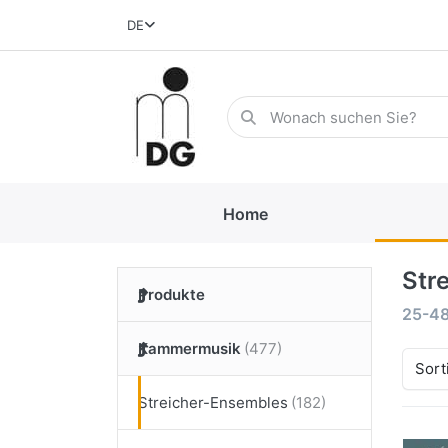
DE
Home
Str
Produkte
25-4
Kammermusik
Sort
Streicher-Ensembles