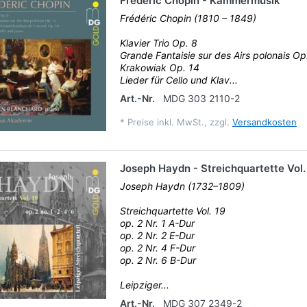
Frédéric Chopin - Kammermusik
Frédéric Chopin (1810 – 1849)
Klavier Trio Op. 8
Grande Fantaisie sur des Airs polonais Op
Krakowiak Op. 14
Lieder für Cello und Klav...
Art.-Nr.
MDG 303 2110-2
*
Preise inkl. MwSt., zzgl.
Versandkosten
Joseph Haydn - Streichquartette Vol.
Joseph Haydn (1732–1809)
Streichquartette Vol. 19
op. 2 Nr. 1 A-Dur
op. 2 Nr. 2 E-Dur
op. 2 Nr. 4 F-Dur
op. 2 Nr. 6 B-Dur
Leipziger...
Art.-Nr.
MDG 307 2349-2