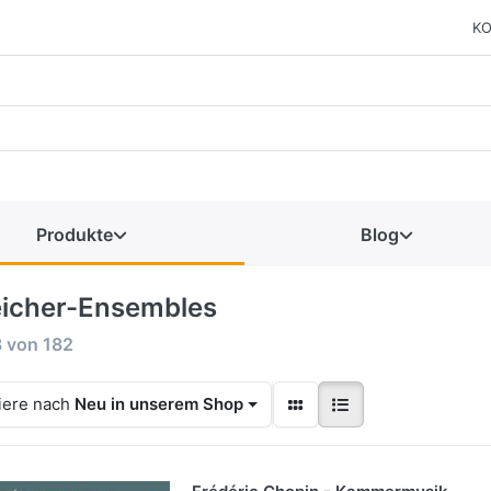
KO
Produkte
Blog
eicher-Ensembles
8
von
182
iere nach
Neu in unserem Shop