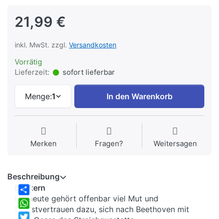
21,99 €
inkl. MwSt. zzgl.
Versandkosten
Vorrätig
Lieferzeit:
sofort lieferbar
Menge:
1
In den Warenkorb
Merken
Fragen?
Weitersagen
Beschreibung
Fixstern
Bis heute gehört offenbar viel Mut und
Share
Selbstvertrauen dazu, sich nach Beethoven mit
WhatsApp