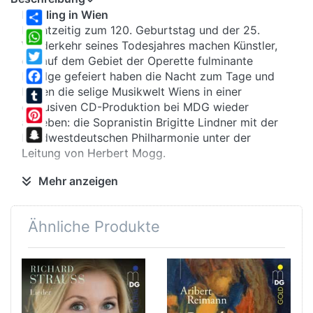
Frühling in Wien
Rechtzeitig zum 120. Geburtstag und der 25.
Share
Wiederkehr seines Todesjahres machen Künstler,
WhatsApp
die auf dem Gebiet der Operette fulminante
Twitter
Erfolge gefeiert haben die Nacht zum Tage und
lassen die selige Musikwelt Wiens in einer
Facebook
exklusiven CD-Produktion bei MDG wieder
Tumblr
aufleben: die Sopranistin Brigitte Lindner mit der
Pinterest
Nordwestdeutschen Philharmonie unter der
Snapchat
Leitung von Herbert Mogg.
Karriere II
Mehr anzeigen
"Es gibt keine schwere oder leichte Musik, es gibt
nur schlechte oder gute..." - Operette bei Robert
Ähnliche Produkte
Stolz
ist
gute Musik – wen wundert's, denn Stolz
gehörte zu der Gattung der Musiker, die ihre
"leichte" Aufgabe ausgesprochen ernst nahmen.
Für den umtriebigen Robert Stolz war das
Komponieren eigentlich eine zweite Karriere: Bis zu
seinem 27. Lebensjahr hatte er an seinem -