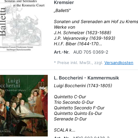
Kremsier
„Balletti“
Sonaten und Serenaden am Hof zu Krems
Werke von
J.H. Schmelzer (1623-1688)
J.P. Vejvanovsky (1639-1693)
H.I.F. Biber (1644-170...
Art.-Nr.
AUD 705 0369-2
*
Preise inkl. MwSt., zzgl.
Versandkosten
L. Boccherini - Kammermusik
Luigi Boccherini (1743-1805)
Quintetto C-Dur
Trio Secondo G-Dur
Quintetto Secondo F-Dur
Quintetto Quinto Es-Dur
Serenade D-Dur
SCALA k...