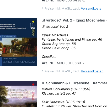
Art.-Nr.
MDG 603 0438-2
*
Preise inkl. MwSt., zzgl.
Versandkosten
„il virtuoso“ Vol. 2 - Ignaz Moschele
„il virtuoso“ Vol. 2
Ignaz Moscheles
Fantasie, Variationen und Finale op. 46
Grand Septuor op. 88
Grand Sextuor op. 35
Claudiu...
Art.-Nr.
MDG 301 0669-2
*
Preise inkl. MwSt., zzgl.
Versandkosten
R. Schumann & F. Draeseke - Kamme
Robert Schumann (1810-1856)
Klavierquartett op. 47
Felix Draeseke (1835-1913)
Quintett für Klavier, Streicher und Horn o