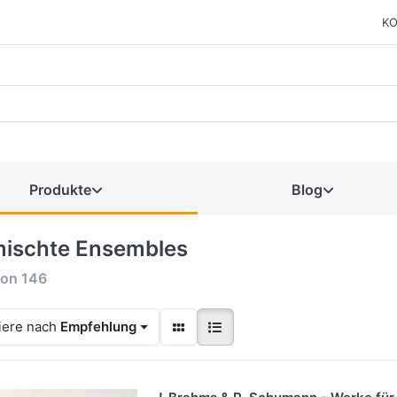
KO
Produkte
Blog
ischte Ensembles
on
146
iere nach
Empfehlung