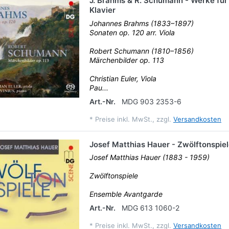
J. Brahms & R. Schumann - Werke für
Klavier
Johannes Brahms (1833–1897)
Sonaten op. 120 arr. Viola
Robert Schumann (1810–1856)
Märchenbilder op. 113
Christian Euler, Viola
Pau...
Art.-Nr.
MDG 903 2353-6
*
Preise inkl. MwSt., zzgl.
Versandkosten
Josef Matthias Hauer - Zwölftonspie
Josef Matthias Hauer (1883 - 1959)
Zwölftonspiele
Ensemble Avantgarde
Art.-Nr.
MDG 613 1060-2
*
Preise inkl. MwSt., zzgl.
Versandkosten