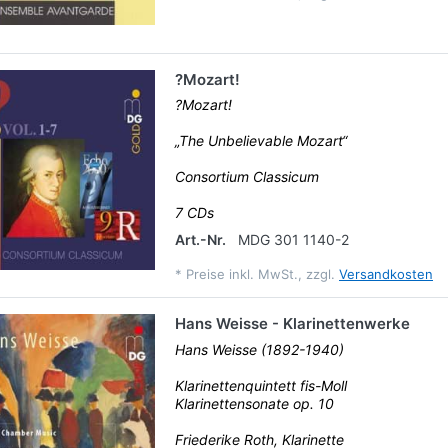
?Mozart!
?Mozart!
„The Unbelievable Mozart“
Consortium Classicum
7 CDs
Art.-Nr.
MDG 301 1140-2
*
Preise inkl. MwSt., zzgl.
Versandkosten
Hans Weisse - Klarinettenwerke
Hans Weisse (1892-1940)
Klarinettenquintett fis-Moll
Klarinettensonate op. 10
Friederike Roth, Klarinette