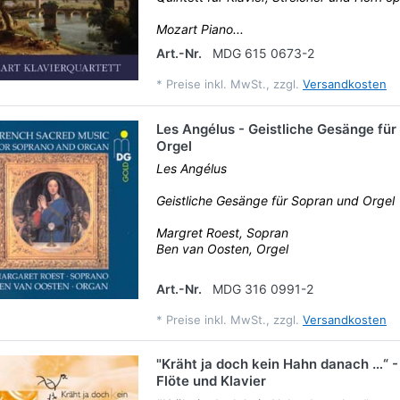
Mozart Piano...
Art.-Nr.
MDG 615 0673-2
*
Preise inkl. MwSt., zzgl.
Versandkosten
Les Angélus - Geistliche Gesänge für
Orgel
Les Angélus
Geistliche Gesänge für Sopran und Orgel
Margret Roest, Sopran
Ben van Oosten, Orgel
Art.-Nr.
MDG 316 0991-2
*
Preise inkl. MwSt., zzgl.
Versandkosten
"Kräht ja doch kein Hahn danach …“ -
Flöte und Klavier