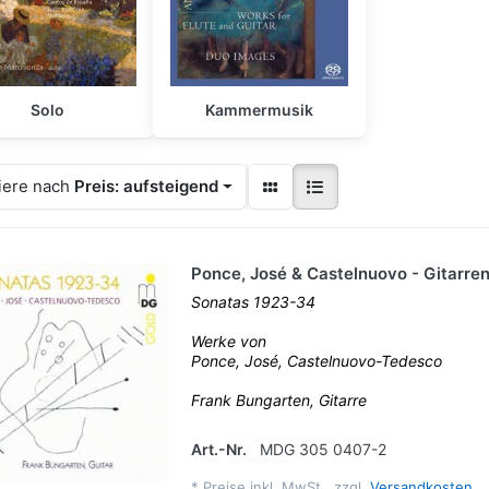
Solo
Kammermusik
iere nach
Preis: aufsteigend
Ponce, José & Castelnuovo - Gitarr
Sonatas 1923-34
Werke von
Ponce, José, Castelnuovo-Tedesco
Frank Bungarten, Gitarre
Art.-Nr.
MDG 305 0407-2
*
Preise inkl. MwSt., zzgl.
Versandkosten