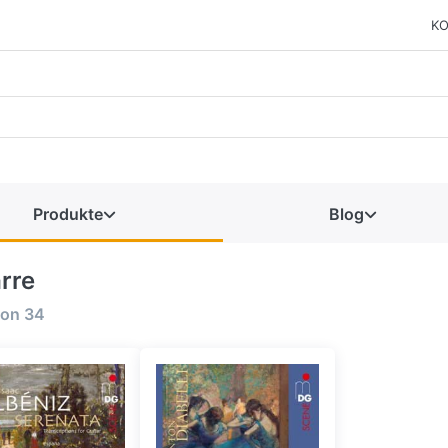
KO
Produkte
Blog
arre
on
34