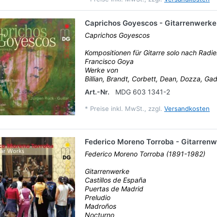
Caprichos Goyescos - Gitarrenwerke
Caprichos Goyescos
Kompositionen für Gitarre solo nach Radi
Francisco Goya
Werke von
Billian, Brandt, Corbett, Dean, Dozza, Gad
Art.-Nr.
MDG 603 1341-2
*
Preise inkl. MwSt., zzgl.
Versandkosten
Federico Moreno Torroba - Gitarren
Federico Moreno Torroba (1891-1982)
Gitarrenwerke
Castillos de España
Puertas de Madrid
Preludio
Madroños
Nocturno