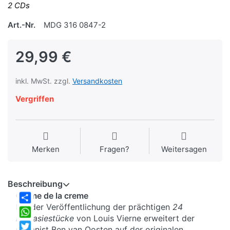
2 CDs
Art.-Nr.
MDG 316 0847-2
29,99 €
inkl. MwSt. zzgl.
Versandkosten
Vergriffen
Merken
Fragen?
Weitersagen
Beschreibung
Creme de la creme
Mit der Veröffentlichung der prächtigen
24
Share
Fantasiestücke
von Louis Vierne erweitert der
WhatsApp
Organist Ben van Oosten auf der originalen