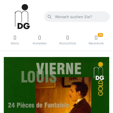
30
Menü
Anmelden
Wunschliste
Warenkorb