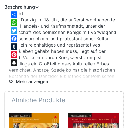
Beschreibung
Pracht
Dass Danzig im 18. Jh., die äußerst wohlhabende
Share
freie Handels- und Kaufmannstadt, unter der
WhatsApp
Herrschaft des polnischen Königs mit vorwiegend
Twitter
deutschsprachiger und protestantischer Kultur
auch ein reichhaltiges und repräsentatives
Facebook
Musikleben gehabt haben muss, liegt auf der
Tumblr
Hand. Vor allem durch Kriegszerstörung ist
Pinterest
allerdings ein Großteil dieses kulturellen Erbes
Snapchat
vernichtet. Andrzej Szadejko hat die historischen
Bestände der Danziger Bibliothek der Polnischen
Mehr anzeigen
Akademie der Wissenschaften erforscht und dabei
Überraschendes entdeckt. Als Ersteinspielung
präsentiert er jetzt mit dem Goldberg Baroque
Ähnliche Produkte
Ensemble sieben barocke Kantaten, die es an
Originalität und Kunstfertigkeit mit den Werken
deutlich berühmterer Zeitgenossen durchaus
aufnehmen können.