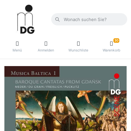
30
Menü
Anmelden
Wunschliste
Warenkorb