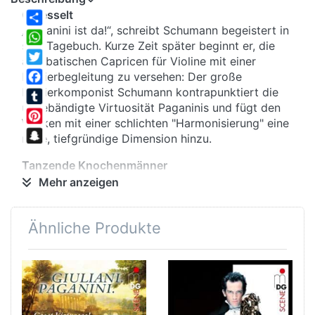
Gefesselt
„Paganini ist da!“, schreibt Schumann begeistert in
Share
sein Tagebuch. Kurze Zeit später beginnt er, die
WhatsApp
akrobatischen Capricen für Violine mit einer
Twitter
Klavierbegleitung zu versehen: Der große
Klavierkomponist Schumann kontrapunktiert die
Facebook
ungebändigte Virtuosität Paganinis und fügt den
Tumblr
Werken mit einer schlichten "Harmonisierung" eine
Pinterest
neue, tiefgründige Dimension hinzu.
Snapchat
Tanzende Knochenmänner
Paganini, der Teufelsgeiger, exzentrisch wie eine
Mehr anzeigen
Primadonna, ist der eigentliche „Entdecker" der
Violine. Dämonisch wirkt sein Spiel auf das
Ähnliche Produkte
biedermeierlich brave Publikum. So erschienen
Karikaturen die Paganini drapiert mit ermordeten
Frauen, tanzenden Skeletten und Nebelgeistern
zeigen! Musikalisch sind es besonders seine
Capricen op. 1, die die Welt in Atem halten.