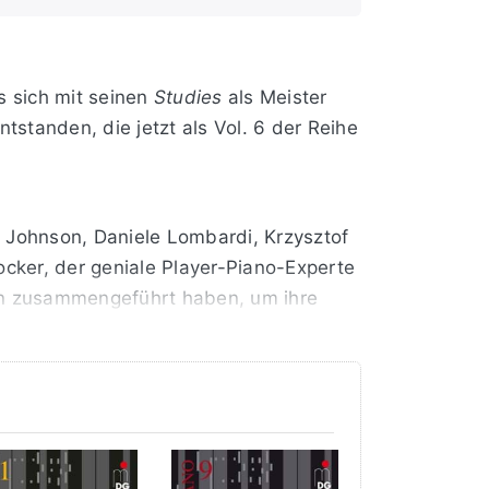
s sich mit seinen
Studies
als Meister
tstanden, die jetzt als Vol. 6 der Reihe
m Johnson, Daniele Lombardi, Krzysztof
cker, der geniale Player-Piano-Experte
en zusammengeführt haben, um ihre
hliche Anatomie kaum zu. Ganz andere
 Beliebig viele Töne in
schwindigkeit, die den einzelnen Ton in