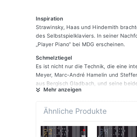
Inspiration
Strawinsky, Haas und Hindemith brachte
des Selbstspielklaviers. In seiner Nachf
„Player Piano“ bei MDG erscheinen.
Schmelztiegel
Es ist nicht nur die Technik, die eine
Meyer, Marc-André Hamelin und Steffen 
aus Bergisch Gladbach, und seine beid
Mehr anzeigen
fantastischen Klangwelten mit Hilfe der 
Feuerwerk
Ähnliche Produkte
Und darin liegt das Faszinosum: Mehr a
Möglichkeiten bietet die rund 100 Jahre 
unterschiedlichsten Bereichen der Klavi