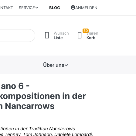
NTAKT
SERVICE
BLOG
ANMELDEN
30
Wunsch
Waren
Liste
Korb
Über uns
iano 6 -
kompositionen in der
on Nancarrows
tionen in der Tradition Nancarrows
s Tenney, Tom Johnson, Daniele Lombardi,