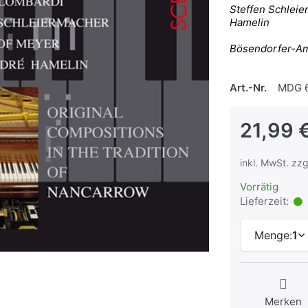
Steffen Schlei
Hamelin
Bösendorfer-Am
Art.-Nr.
MDG 6
21,99 
inkl. MwSt. zzg
Vorrätig
Lieferzeit:
Menge:
1
Merken