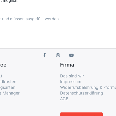
t möglich.
er und müssen ausgefüllt werden.
ice
Firma
kt
Das sind wir
ndkosten
Impressum
ngsarten
Widerrufsbelehrung & -formu
e Manager
Datenschutzerklärung
AGB