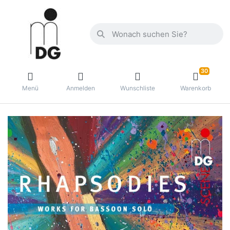
30
Menü
Anmelden
Wunschliste
Warenkorb