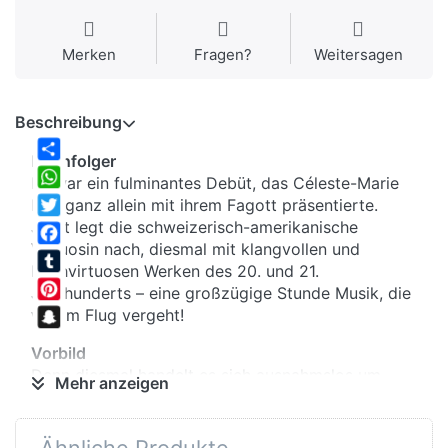
Merken
Fragen?
Weitersagen
Beschreibung
Nachfolger
Share
Es war ein fulminantes Debüt, das Céleste-Marie
WhatsApp
Roy ganz allein mit ihrem Fagott präsentierte.
Jetzt legt die schweizerisch-amerikanische
Twitter
Virtuosin nach, diesmal mit klangvollen und
Facebook
hochvirtuosen Werken des 20. und 21.
Tumblr
Jahrhunderts – eine großzügige Stunde Musik, die
Pinterest
wie im Flug vergeht!
Snapchat
Vorbild
Denn diesmal handelt es sich ausnahmslos um
Mehr anzeigen
Originalkompositionen, die von einer tiefen
Kenntnis des eigenwilligen Instruments zeugen.
Klaus Thunemann beispielsweise, der als