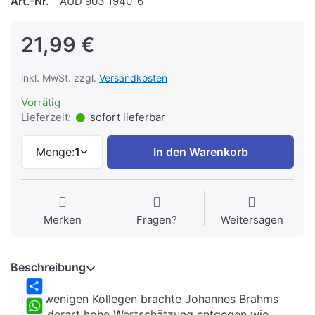
Art.-Nr.
AUD 903 1940-6
21,99 €
inkl. MwSt. zzgl.
Versandkosten
Vorrätig
Lieferzeit:
sofort lieferbar
Menge:
1
In den Warenkorb
Merken
Fragen?
Weitersagen
Beschreibung
Nur wenigen Kollegen brachte Johannes Brahms
Share
eine derart hohe Wertschätzung entgegen wie