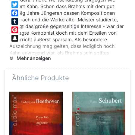
WhatsApp
Robert Kahn. Schon dass Brahms mit dem gut
Twitter
dreißig Jahre Jüngeren dessen Kompositionen
besprach und die Werke alter Meister studierte,
Facebook
belegt das große gegenseitige Interesse - war der
Tumblr
gefragte Komponist doch mit dem Erteilen von
Pinterest
Unterricht äußerst sparsam. Als besondere
Snapchat
Auszeichnung mag gelten, dass lediglich noch
Kahn anwesend war, als Brahms sein spätes
Mehr anzeigen
Klarinettentrio op. 114 Clara Schumann vorstellte.
Das Max Brod Trio hat sich des vergessenen
Talents angenommen und die beiden Klaviertrios
Ähnliche Produkte
op. 19 und op. 33 in bester Klangtechnik
eingespielt.
Darin zeigt sich Kahn als durchaus eigenständiger
Geist: Schon in der äußeren Form bezieht er sich
eher auf klassische Vorbilder denn auf Brahms,
und sein ausgeprägtes Gespür für mitreißende
Melodien schlägt sich auch in diesen Werken