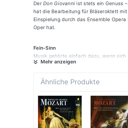
Der
Don Giovanni
ist stets ein Genuss –
hat die Bearbeitung für Bläseroktett m
Einspielung durch das Ensemble Opera 
Oper hat.
Fein-Sinn
Musik gehörte einfach dazu, wenn sich 
Mehr anzeigen
genießen. Kleinere Bläserensembles, s
mobil, flexibel und Frischluft geeignet
von Vater Georg, der Josef das Oboenspi
Ähnliche Produkte
Werbe-Trailer
Don Giovanni selbst lässt sich im Final
Potpourri bekannter Opernarien besteht.
seines Werkes durch Josef Triebensee ge
Aufführungen durch ein Bläseroktett be