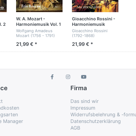
erbreitung.
W. A. Mozart -
Gioacchino Rossini -
. 2
Harmoniemusik Vol. 1
Harmoniemusik
e Musiker auf die Bühne, dachten sich die Solobläser
Wolfgang Amadeus
Gioacchino Rossini
ium. Live unterstützt durch humorvolle Conférence be
Mozart (1756 - 1791)
(1792-1868)
onalen Festivals und herzlich willkommen im Katalog 
21,99 € *
21,99 € *
8
Divertimenti KV 439b
Harmoniemusik
Nr. 1, 2, 5
La Cenerentola
b
La clemenza di Tito KV
Tancredi
621
(Harmoniemusik
Ma’alot Quintett
Ersteinspielung)
Trio Roseau...
ice
Firma
kt
Das sind wir
ndkosten
Impressum
ngsarten
Widerrufsbelehrung & -formu
e Manager
Datenschutzerklärung
AGB