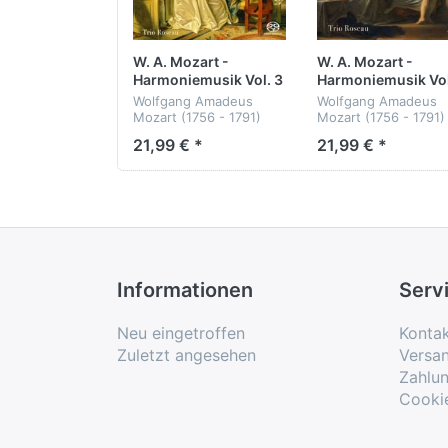
fand sein
Don Giovanni
weitreichende V
Wechsel-Spiel
W. A. Mozart -
W. A. Mozart -
Harmoniemusik Vol. 3
Harmoniemusik Vol
Bei einer Oper ohne Gesang gehören di
Wolfgang Amadeus
Wolfgang Amadeus
tauschten vom Orchestergraben aufs Pod
Mozart (1756 - 1791)
Mozart (1756 - 1791)
sind gern gesehener Gast auf internati
21,99 € *
21,99 € *
Don Giovanni KV 527
Cosi fan tutte KV 58
(Harmoniemusik)
(Harmoniemusik)
Arien KV 178, 255, 368,
Divertimenti KV 439
621
(III, IV)
Trio Roseau
Trio Roseau
Hybrid-SACD
Hybrid-SACD
Informationen
Serv
Neu eingetroffen
Konta
Zuletzt angesehen
Versa
Zahlu
Cooki