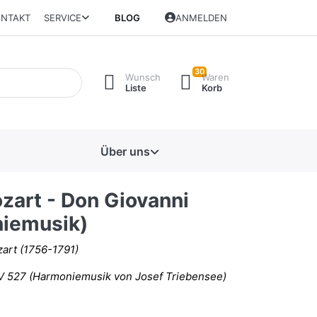
NTAKT
SERVICE
BLOG
ANMELDEN
30
Wunsch
Waren
Liste
Korb
Über uns
zart - Don Giovanni
iemusik)
art (1756-1791)
V 527 (Harmoniemusik von Josef Triebensee)