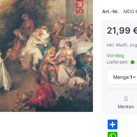
Art.-Nr.
MDG 6
21,99 
inkl. MwSt. zzg
Vorrätig
Lieferzeit:
Menge:
1
Merken
Share